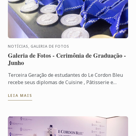
NOTÍCIAS, GALERIA DE FOTOS
Galeria de Fotos - Cerimônia de Graduação -
Junho
Terceira Geração de estudantes do Le Cordon Bleu
recebe seus diplomas de Cuisine , Pâtisserie e
Grand Diplôme Veja tudo o que aconteceu em nossa
LEIA MAIS
cerimônia.