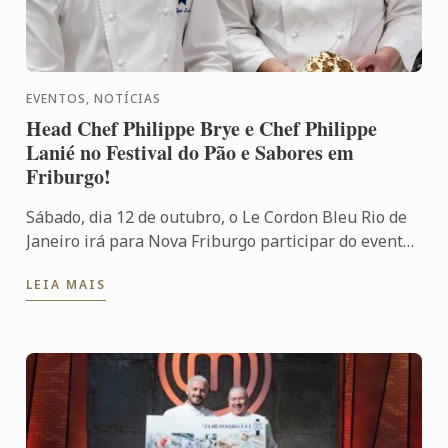
EVENTOS, NOTÍCIAS
Head Chef Philippe Brye e Chef Philippe
Lanié no Festival do Pão e Sabores em
Friburgo!
Sábado, dia 12 de outubro, o Le Cordon Bleu Rio de
Janeiro irá para Nova Friburgo participar do evento
Festival do Pão e Sabores com duas aulas show
LEIA MAIS
especiais ...