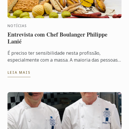
NOTÍCIAS
Entrevista com Chef Boulanger Philippe
Lanié
É preciso ter sensibilidade nesta profissão,
especialmente com a massa. A maioria das pessoas
consideram a panificação uma arte bruta quando
LEIA MAIS
compraram com a ...