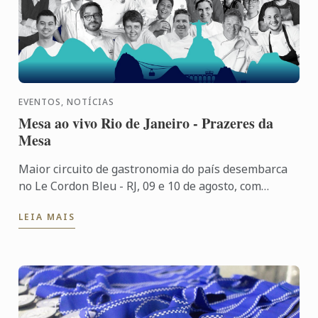
EVENTOS, NOTÍCIAS
Mesa ao vivo Rio de Janeiro - Prazeres da
Mesa
Maior circuito de gastronomia do país desembarca
no Le Cordon Bleu - RJ, 09 e 10 de agosto, com
programação que envolverá grandes nomes da
LEIA MAIS
cozinha nacional e ...