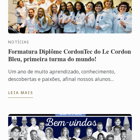
NOTÍCIAS
Formatura Diplôme CordonTec do Le Cordon
Bleu, primeira turma do mundo!
Um ano de muito aprendizado, conhecimento,
descobertas e paixões, afinal nossos alunos
exploraram todas as áreas da gastronomia: Cozinha,
LEIA MAIS
Pâtisserie, ...