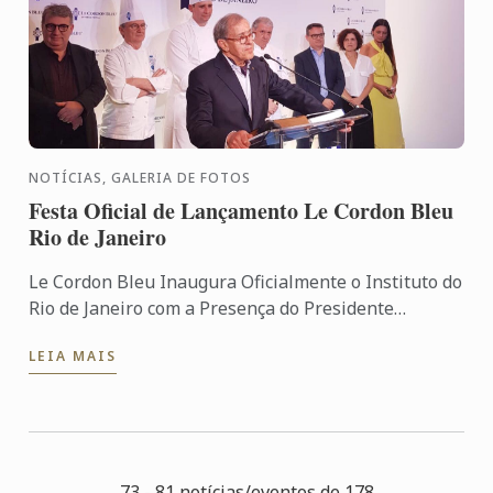
NOTÍCIAS, GALERIA DE FOTOS
Festa Oficial de Lançamento Le Cordon Bleu
Rio de Janeiro
Le Cordon Bleu Inaugura Oficialmente o Instituto do
Rio de Janeiro com a Presença do Presidente
Mundial André Cointreau O Instituto de Artes
LEIA MAIS
Culinárias Le ...
73 - 81 notícias/eventos de 178