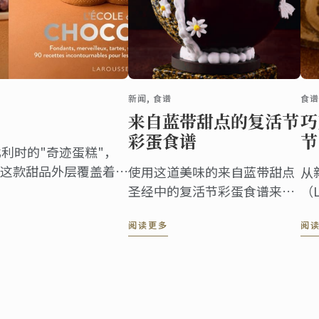
新闻, 食谱
食
来自蓝带甜点的复活节
巧
彩蛋食谱
节
利时的"奇迹蛋糕"，
这款甜品外层覆盖着深
使用这道美味的来自蓝带甜点
从
奢华，内里是松脆的达
圣经中的复活节彩蛋食谱来庆
（L
妙结合。
祝这个节日。
取
阅读更多
阅
日
了
客