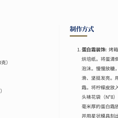
制作方式
蛋白霜装饰:
烤箱
烘培纸。将蛋清
0克）
泡沫。慢慢放糖
滑、坚挺发亮。
）
霜。将柠檬皮放
碎）
头裱花袋（N°8
毫米厚的蛋白霜
并用星状模具刻