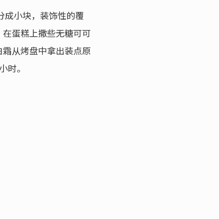
分成小块，装饰性的覆
，在蛋糕上撒些无糖可可
白霜从烤盘中拿出装点原
1小时。