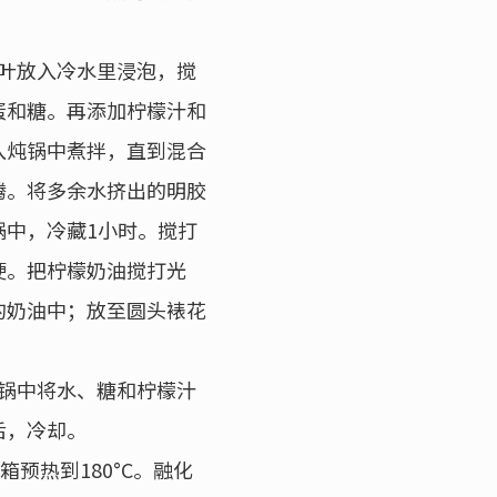
叶放入冷水里浸泡，搅
蛋和糖。再添加柠檬汁和
入炖锅中煮拌，直到混合
腾。将多余水挤出的明胶
锅中，冷藏1小时。搅打
硬。把柠檬奶油搅打光
的奶油中；放至圆头裱花
锅中将水、糖和柠檬汁
后，冷却。
烤箱预热到180°C。融化