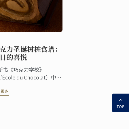
谱
克力圣诞树桩食谱：
日的喜悦
新书《巧克力学校》
'École du Chocolat）中摘
的圣诞树桩蛋糕食谱，为节
读更多
增添美味。精致的甜点融合
传统和创意，非常适合招待
TOP
人和增添节日氛围。