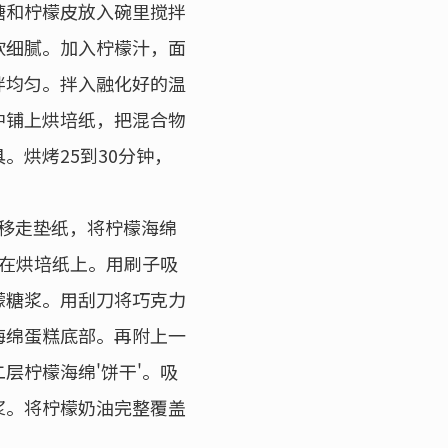
糖和柠檬皮放入碗里搅拌
软细腻。加入柠檬汁，面
拌均匀。拌入融化好的温
中铺上烘培纸，把混合物
。烘烤25到30分钟，
移走垫纸，将柠檬海绵
放在烘培纸上。用刷子吸
檬糖浆。用刮刀将巧克力
海绵蛋糕底部。再附上一
层柠檬海绵'饼干'。吸
浆。将柠檬奶油完整覆盖