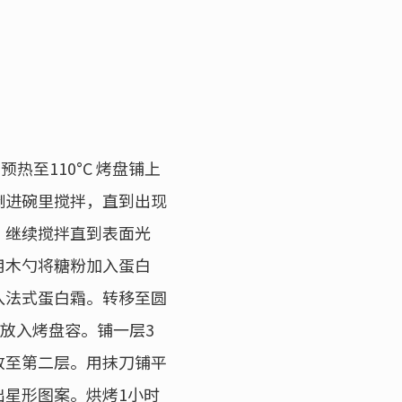
预热至110°C 烤盘铺上
倒进碗里搅拌，直到出现
，继续搅拌直到表面光
用木勺将糖粉加入蛋白
入法式蛋白霜。转移至圆
）放入烤盘容。铺一层3
放至第二层。用抹刀铺平
出星形图案。烘烤1小时