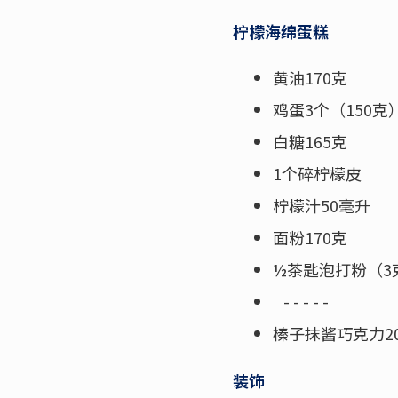
柠檬海绵蛋糕
黄油170克
鸡蛋3个（150克
白糖165克
1个碎柠檬皮
柠檬汁50毫升
面粉170克
½茶匙泡打粉（3
- - - - -
榛子抹酱巧克力2
装饰