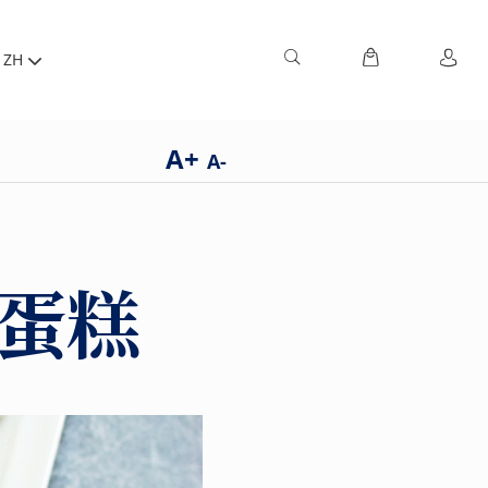
ZH
A+
A-
根蛋糕