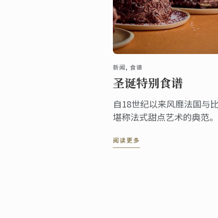
新闻, 食谱
圣诞特别食谱
自18世纪以来风靡法国与比
堪称法式甜点艺术的典范。
色巧克力刨花，轻盈中透着
阅读更多
克瓦兹饼与巧克力慕斯的精