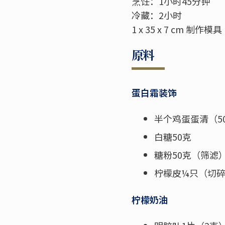
烹饪：1小时45分钟
冷藏：2小时
1 x 35 x 7 cm 制作模具
原料
蛋白霜装饰
半个鸡蛋蛋清（5
白糖50克
糖粉50克（筛滤
柠檬皮¼只（切
柠檬奶油