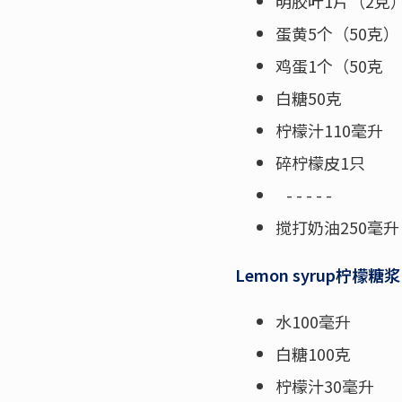
明胶叶1片（2克
蛋黄5个（50克）
鸡蛋1个（50克
白糖50克
柠檬汁110毫升
碎柠檬皮1只
- - - - -
搅打奶油250毫升
Lemon syrup柠檬糖浆
水100毫升
白糖100克
柠檬汁30毫升