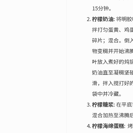
）
15分钟。
柠檬奶油:
将明胶
拌打匀蛋黄、鸡
碎片；混合。倒
物变稠并开始沸
叶放入煮好的炖
奶油直至凝稠坚
滑，拌入搅打好
袋中并冷藏。
柠檬糖浆:
在平底
混合加热至沸腾
柠檬海绵蛋糕
: 