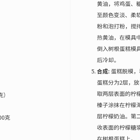
黄油，将鸡蛋、
至颜色变淡、柔
粉和泡打粉，搅
热黄油，在模具
）
倒入树根蛋糕模具
后冷却。
合成:
蛋糕脱模，
蛋糕分为2层，
取两层表面的柠
克）
榛子涂抹在柠檬
层柠檬奶油。第二
00克
收表面的柠檬糖
在树根蛋糕上。