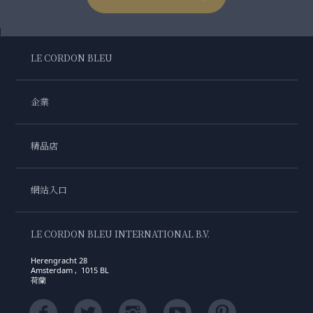
LE CORDON BLEU
企業
精品店
網站入口
LE CORDON BLEU INTERNATIONAL B.V.
Herengracht 28
Amsterdam , 1015 BL
荷蘭