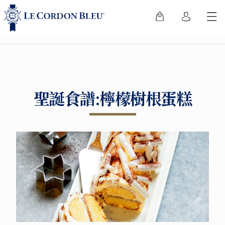
聖誕食譜:檸檬樹根蛋糕