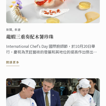
新聞, 食譜
龍蝦三重奏配木薯珍珠
International Chef's Day 國際廚師節，於10月20日舉
行，慶祝為烹飪藝術的發展和其地位的提高作出傑出貢
獻的美食專業人士而設立的特殊活動日。此紀念日是由
閱讀更多
世界廚師協會（WACS）創辦的，該協會成員為來自世界
各地的廚師，會員人數超過800萬。此食譜驗證了藍帶廚
師在日常工作中表現出的優雅，技術和創新。