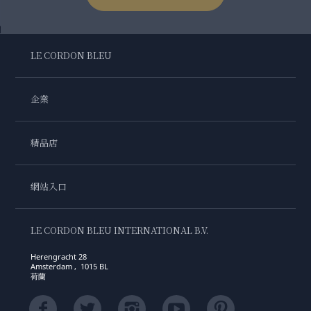
LE CORDON BLEU
企業
精品店
網站入口
LE CORDON BLEU INTERNATIONAL B.V.
Herengracht 28
Amsterdam , 1015 BL
荷蘭