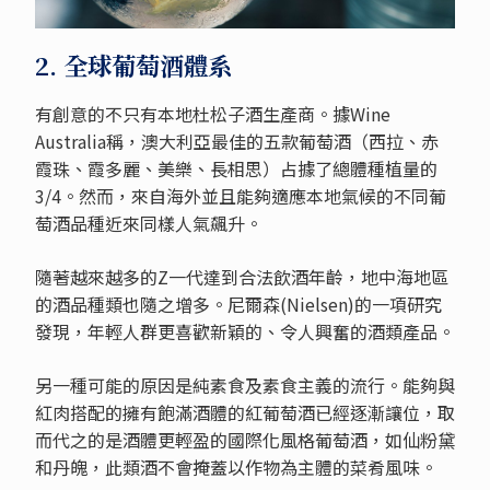
2. 全球葡萄酒體系
有創意的不只有本地杜松子酒生產商。據Wine
Australia稱，澳大利亞最佳的五款葡萄酒（西拉、赤
霞珠、霞多麗、美樂、長相思）占據了總體種植量的
3/4。然而，來自海外並且能夠適應本地氣候的不同葡
萄酒品種近來同樣人氣飆升。
隨著越來越多的Z一代達到合法飲酒年齡，地中海地區
的酒品種類也隨之增多。尼爾森(Nielsen)的一項研究
發現，年輕人群更喜歡新穎的、令人興奮的酒類產品。
另一種可能的原因是純素食及素食主義的流行。能夠與
紅肉搭配的擁有飽滿酒體的紅葡萄酒已經逐漸讓位，取
而代之的是酒體更輕盈的國際化風格葡萄酒，如仙粉黛
和丹魄，此類酒不會掩蓋以作物為主體的菜肴風味。