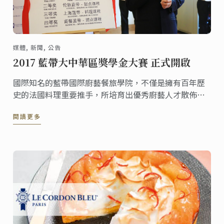
媒體, 新聞, 公告
2017 藍帶大中華區獎學金大賽 正式開啟
國際知名的藍帶國際廚藝餐旅學院，不僅是擁有百年歷
史的法國料理重要推手，所培育出優秀廚藝人才散佈世
界各地，更是培育許多臺灣優秀廚師的搖籃。藍帶國際
閱讀更多
廚藝餐旅學院為了鼓勵更多喜愛廚藝的朋友有機會進入
藍帶殿堂。