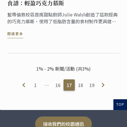
食譜：輕盈巧克力慕斯
藍帶倫敦校區首席甜點廚師Julie Walsh創造了這款經典
的巧克力慕斯，使用了低脂肪含量的食材制作更具健康
意識的節日美食。減少了糖的含量，並用蛋白替換了蛋
閱讀更多
黃，讓這款經典甜品更加健康。
1% - 2% 新聞/活動 (共3%)
1
…
16
17
18
19
TOP
接收我們的校園通迅