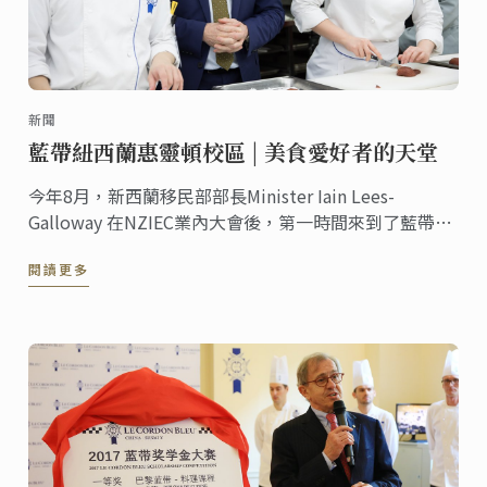
新聞
藍帶紐西蘭惠靈頓校區 | 美食愛好者的天堂
今年8月，新西蘭移民部部長Minister Iain Lees-
Galloway 在NZIEC業內大會後，第一時間來到了藍帶惠
靈頓校區參觀了我們的校園和課堂。下午茶的時候部長
閱讀更多
對藍帶的授課質量、學生就業率和就業地點表示贊賞和
肯定，前瞻性的探討了新西蘭留學移民政策制定的基本
原則和大方向。