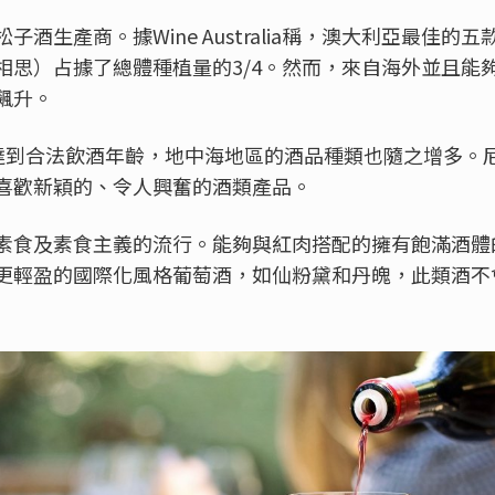
酒生產商。據Wine Australia稱，澳大利亞最佳的
相思）占據了總體種植量的3/4。然而，來自海外並且能
飆升。
到合法飲酒年齡，地中海地區的酒品種類也隨之增多。尼爾森(
喜歡新穎的、令人興奮的酒類產品。
素食及素食主義的流行。能夠與紅肉搭配的擁有飽滿酒體
更輕盈的國際化風格葡萄酒，如仙粉黛和丹魄，此類酒不