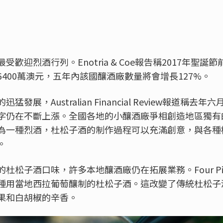
歡迎烈酒行列。Enotria & Coe報告稱2017年聖
400萬澳元，五年內該國釀酒廠數量將會增長127%。
發展，Australian Financial Review報道稱去
字仍在不斷上漲。全國各地的小釀酒廠爭相創造地區獨有
為一種烈酒，杜松子酒的制作過程可以充滿創意，與各種
。
杜松子酒口味，許多本地釀酒廠仍在拓展業務。Four Pil
種用當地西拉葡萄釀制的杜松子酒。這改變了傳統杜松子
果和白胡椒的辛香。