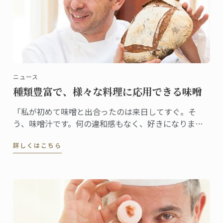
ニュース
種類豊富で、様々な料理に応用できる味噌
「私が初めて味噌と出合ったのは来日してすぐ。そ
う、味噌汁です。何の違和感もなく、好きになりまし
た。ステファン・レナシェフがこの食材と出合ったの
詳しくはこちら
は7年前。「日本人なら誰もが親しむ味ですから、これ
から日本で料理をしていくなら、味噌を使わない手は
ないだろう、すぐにそう思いました」」