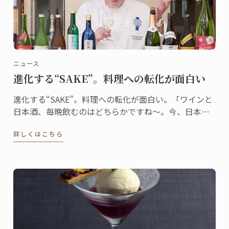
ニュース
進化する“SAKE”。料理への転化が面白い
進化する“SAKE”。料理への転化が面白い。「ワインと
日本酒、毎晩飲むのはどちらかですね～。今、日本酒
がとっても面白いです」ワイングラスで香りを楽しみ
詳しくはこちら
ながら、嬉しそうにそう教えてくれたのは、日本校マ
スター・シェフ、ドミニク・コルビ。