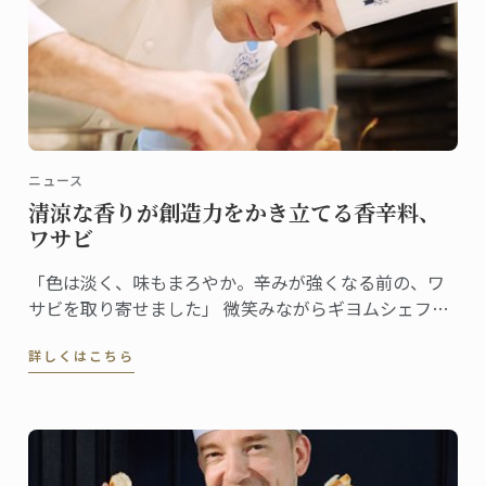
ニュース
清涼な香りが創造力をかき立てる香辛料、
ワサビ
「色は淡く、味もまろやか。辛みが強くなる前の、ワ
サビを取り寄せました」 微笑みながらギヨムシェフが
取り出したのはワサビ。直径約5cm、長さで20cmはあ
詳しくはこちら
る立派なサイズだ。