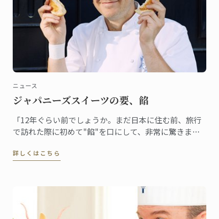
ニュース
ジャパニーズスイーツの要、餡
「12年ぐらい前でしょうか。まだ日本に住む前、旅行
で訪れた際に初めて"餡"を口にして、非常に驚きまし
た。フランスでは豆を砂糖で甘く煮るということはま
詳しくはこちら
ずしませんから。食感も不思議でした」