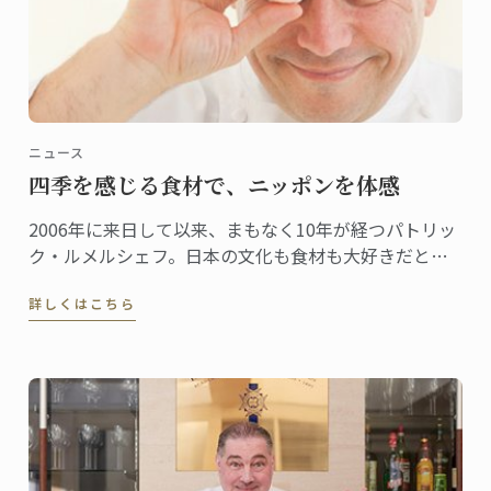
ニュース
四季を感じる食材で、ニッポンを体感
2006年に来日して以来、まもなく10年が経つパトリッ
ク・ルメルシェフ。日本の文化も食材も大好きだとい
うシェフが日本を感じる食材として、今回選んだの
詳しくはこちら
は“桜”。日本でも、とてもシーズナルな食材である。