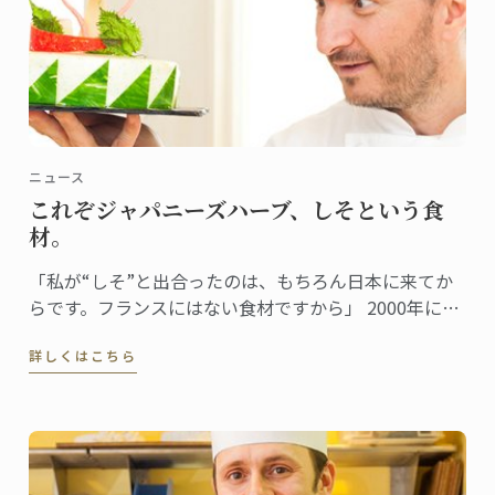
ニュース
これぞジャパニーズハーブ、しそという食
材。
「私が“しそ”と出合ったのは、もちろん日本に来てか
らです。フランスにはない食材ですから」 2000年に来
日し、日本での生活も15年目を迎えたドミニクシェ
詳しくはこちら
フ。しそとは日本食を通じて出合ったという。 「珍し
くもあり、初めて味わった時からとても好感の持てる
香りでした。」