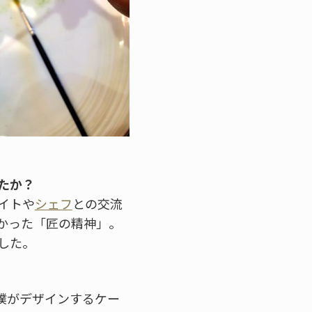
たか？
イトや
シェフ
との交流
かった「匠の精神」。
した。
僕がデザインするケー