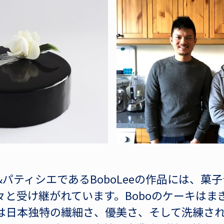
パティシエであるBoboLeeの作品には、菓
々と受け継がれています。Boboのケーキはま
は日本独特の繊細さ、優美さ、そして洗練さ