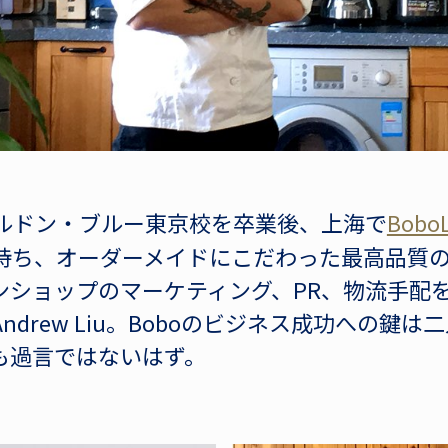
・コルドン・ブルー東京校を卒業後、上海で
BoboL
持ち、オーダーメイドにこだわった最高品質
ンショップのマーケティング、PR、物流手配
ndrew Liu。Boboのビジネス成功への鍵
も過言ではないはず。