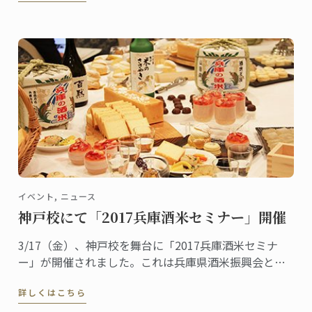
の方も多いでしょう。そんな宮前さんは2004年に東京
校で菓子ディプロムを取得した卒業生です。
イベント, ニュース
神戸校にて「2017兵庫酒米セミナー」開催
3/17（金）、神戸校を舞台に「2017兵庫酒米セミナ
ー」が開催されました。これは兵庫県酒米振興会と神
戸校の共催イベントで、日仏食文化の融合を「見て、
詳しくはこちら
聞いて、体験し、学んでもらう」のがコンセプト。一