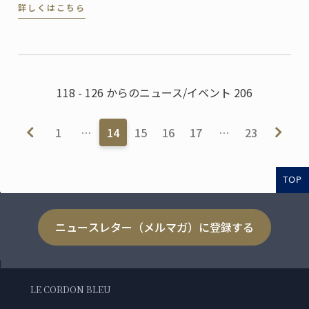
詳しくはこちら
パンディプロムを取得。川崎市・高津の住宅街でひと
際目を引くモダンなベーカリーはご自宅兼店舗で、建
築家であるご主人の設計だそう。
118 - 126 からのニュース/イベント 206
1
…
14
15
16
17
…
23
TOP
ニュースレター（メルマガ）に登録する
LE CORDON BLEU