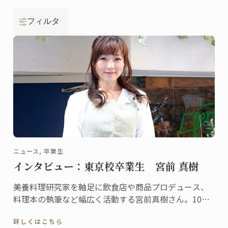
フィルタ
ニュース, 卒業生
インタビュー：東京校卒業生 宮前 真樹
美養料理研究家を軸足に飲食店や商品プロデュース、
料理本の執筆など幅広く活動する宮前真樹さん。10～
20代にはアイドルとして大人気、今もタレントとして
詳しくはこちら
の顔を持ち様々なメディアに登場することからご存知