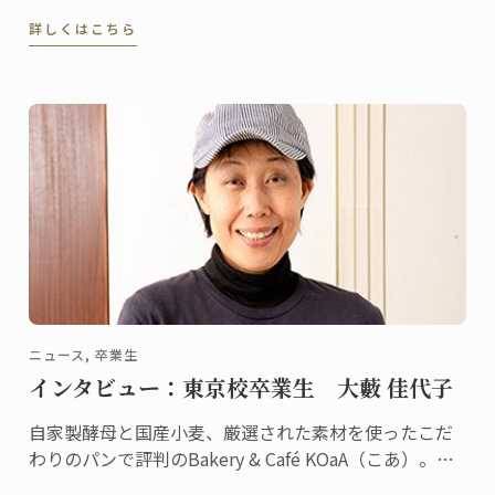
ブルーが継続的に行っているコラボレーションの一つ
詳しくはこちら
で、パリ校でも定期的に行われて好評を博しているイ
ベントです。
ニュース, 卒業生
インタビュー：東京校卒業生 大藪 佳代子
自家製酵母と国産小麦、厳選された素材を使ったこだ
わりのパンで評判のBakery & Café KOaA（こあ）。オ
ーナーシェフの大藪佳代子さんは、2010年に東京校で