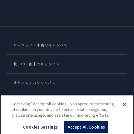
ヨーロッパ・中東のキャンパス
北・中・南米のキャンパス
オセアニアのキャンパス
アジアのキャンパス
By clicking “Accept All Cookies”, you agree to the storing
of cookies on your device to enhance site navigation,
analyze site usage, and assist in our marketing efforts.
ル・コルドン・ブルー・インターナショナル
Cookies Settings
Accept All Cookies
Copyright © 2026
Le Cordon Bleu International B.V.
All Rights Reserved.