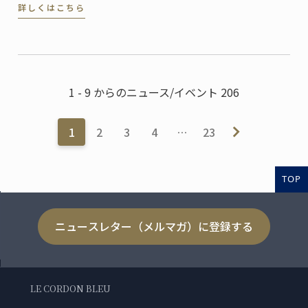
詳しくはこちら
des Monuments Nationaux, CMN）より、パリのオテ
ル・ドゥ・ラ・マリン (Hôtel de la Marine) ...
1 - 9 からのニュース/イベント 206
1
2
3
4
…
23
TOP
ニュースレター（メルマガ）に登録する
LE CORDON BLEU