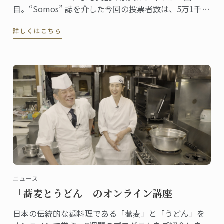
目。“Somos” 誌を介した今回の投票者数は、5万1千人
に上りました。同誌は、ペルーの最高シェフ、レスト
詳しくはこちら
ラン、および関連企業を称え４０部門における受賞
者・受賞団体を発表。授賞式は、バランコにあるペド
ロ・デ・オスマ博物館で行われました。
ニュース
「蕎麦とうどん」のオンライン講座
日本の伝統的な麺料理である「蕎麦」と「うどん」を