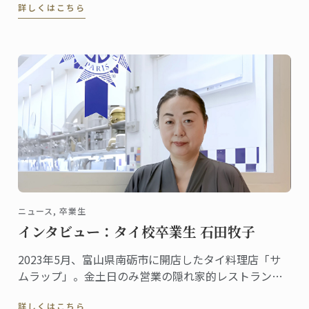
詳しくはこちら
ゲストを喜ばせ、クリスマスのテーブルを盛り上げる
のに最適です
ニュース, 卒業生
インタビュー：タイ校卒業生 石田牧子
2023年5月、富山県南砺市に開店したタイ料理店「サ
ムラップ」。金土日のみ営業の隠れ家的レストランに
も関わらず、本格的なタイ料理を提供する名店として
詳しくはこちら