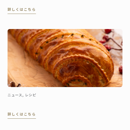
ュサンクなどの錚々たる一流ホテルで腕を磨き、韓国
詳しくはこちら
の高級リゾート、ヘビチホテル＆リゾートのエグゼク
ティブ副料理長を経て、2023年3月に名門ル・ロイヤ
ル・モンソー ...
ニュース, レシピ
詳しくはこちら