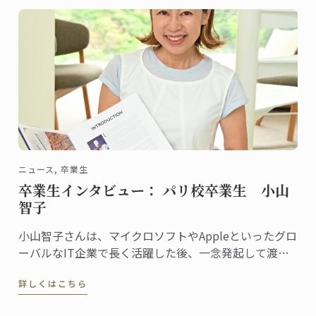
ニュース, 卒業生
卒業生インタビュー： パリ校卒業生 小山
智子
小山智子さんは、マイクロソフトやAppleといったグロ
ーバルなIT企業で長く活躍した後、一念発起して渡
仏。2023年にパリ校でパンディプロムを取得しまし
詳しくはこちら
た。