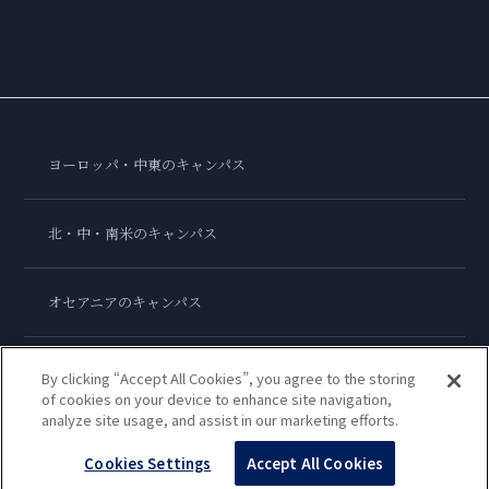
ヨーロッパ・中東のキャンパス
北・中・南米のキャンパス
オセアニアのキャンパス
アジアのキャンパス
By clicking “Accept All Cookies”, you agree to the storing
of cookies on your device to enhance site navigation,
analyze site usage, and assist in our marketing efforts.
ル・コルドン・ブルー・インターナショナル
Cookies Settings
Accept All Cookies
Copyright © 2026
Le Cordon Bleu International B.V.
All Rights Reserved.