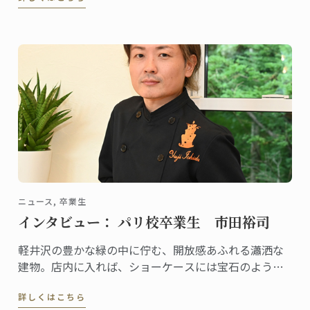
既に評判、地元客はもちろん、遠くから足を延ばす人
やファンの予約が絶えません。
ニュース, 卒業生
インタビュー： パリ校卒業生 市田裕司
軽井沢の豊かな緑の中に佇む、開放感あふれる瀟洒な
建物。店内に入れば、ショーケースには宝石のように
美しいケーキや総菜、パンが並び、訪れる人の歓声を
詳しくはこちら
誘います。