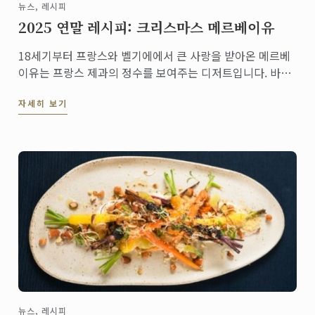
뉴스, 레시피
2025 연말 레시피: 크리스마스 메르베이유
18세기부터 프랑스와 벨기에에서 큰 사랑을 받아온 메르베
이유는 프랑스 제과의 정수를 보여주는 디저트입니다. 바삭
한 다쿠아즈 층과 입안에서 녹는 초콜릿 무스, 그리고 겉면
자세히 보기
을 장식한 다크 초콜릿 쉐이빙이 어우러져 가벼우면서도 깊
은 풍미를 선사합니다.
뉴스, 레시피