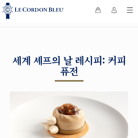
세계 셰프의 날 레시피: 커피
퓨전