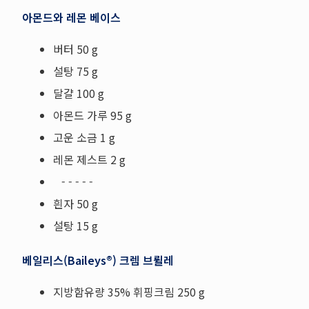
아몬드와 레몬 베이스
버터 50 g
설탕 75 g
달걀 100 g
아몬드 가루 95 g
고운 소금 1 g
레몬 제스트 2 g
- - - - -
흰자 50 g
설탕 15 g
베일리스(Baileys®) 크렘 브륄레
지방함유량 35% 휘핑크림 250 g