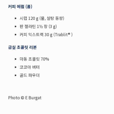
커피 에뀜 (폼)
시럽 120 g (물, 설탕 동량)
판 젤라틴 1½ 장 (3 g)
커피 익스트랙 30 g (Trablit® )
금실 초콜릿 리본
마동 초콜릿 70%
코코아 버터
골드 파우더
Photo © E Burgat