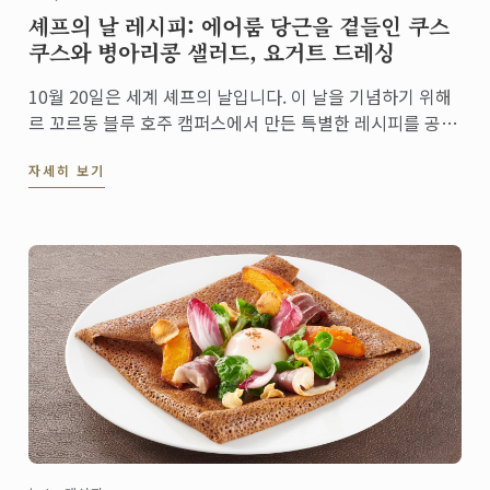
셰프의 날 레시피: 에어룸 당근을 곁들인 쿠스
쿠스와 병아리콩 샐러드, 요거트 드레싱
10월 20일은 세계 셰프의 날입니다. 이 날을 기념하기 위해
르 꼬르동 블루 호주 캠퍼스에서 만든 특별한 레시피를 공개
합니다. 이 환상적인 베지테리언 샐러드를 통해서 건강식을
자세히 보기
재발견함으로써 우리가 무궁무진한 요리의 세계에서 영양이
풍부하고 지속 가능한 요리를 선택해야 할 필요성에 ...