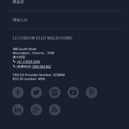
精品店
网站入口
LE CORDON BLEU MELBOURNE
488 South Road
Moorabbin , Victoria , 3189
澳大利亚
+61 3 9559 3500
(免费电话)
1800 064 802
CRICOS Provider Number: 02380M
RTO ID number: 4959