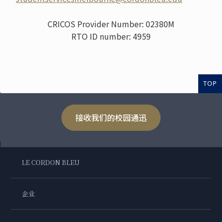
CRICOS Provider Number: 02380M
RTO ID number: 4959
TOP
接收我们的校园通迅
LE CORDON BLEU
企业