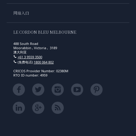
网站入口
LE CORDON BLEU MELBOURNE
488 South Road
Moorabbin , Victoria , 3189
澳大利亚
+61 3 9559 3500
(免费电话)
1800 064 802
CRICOS Provider Number: 02380M
RTO ID number: 4959