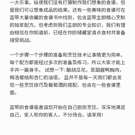
一大乐事。纵使我们没有打算制作我们想象的食谱，但
是我们可以想象成品的结果。还有一些美味的食谱可在
蓝带大量收藏的食谱书中找到，包含蓝带主厨精心烹制
的独家配方。但考虑到我们主厨的专业知识，我们有理
由相信在你知道前，已经在你的储藏室清点食材并准备
接受挑战。
一个步骤一个步骤的准备和烹饪技术让事情更为简单。
每个配方都是经过多次的准备及练习，所以大家才能上
手并一展身手。 试想一下: 酿胡瓜花，苦甜酱鸭胸肉，
梅洛樱桃和杏仁奶油塔。 且并不是每一天我们都会发
现一些烹饪技巧及葡萄酒的搭配，包含在一些食谱里
面。
蓝带的食谱是邀请您开始在自己厨房烹饪。深深地满足
自己，家人和你的客人，不分场合。请享用!