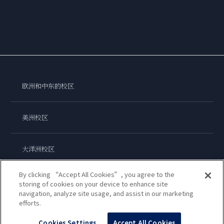
欧洲和中东的校区
美洲校区
大洋洲校区
By clicking “Accept All Cookies”, you agree to the
亚洲校区
storing of cookies on your device to enhance site
navigation, analyze site usage, and assist in our marketing
efforts.
蓝带国际学院
Cookies Settings
Accept All Cookies