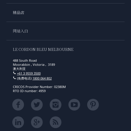
精品店
网站入口
LE CORDON BLEU MELBOURNE
488 South Road
Moorabbin , Victoria , 3189
澳大利亚
+61 3 9559 3500
(免费电话)
1800 064 802
CRICOS Provider Number: 02380M
RTO ID number: 4959