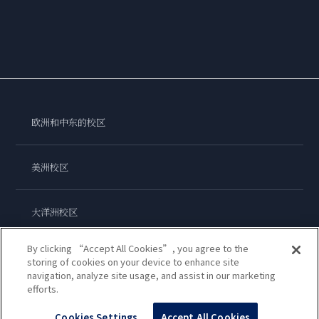
欧洲和中东的校区
美洲校区
大洋洲校区
By clicking “Accept All Cookies”, you agree to the
亚洲校区
storing of cookies on your device to enhance site
navigation, analyze site usage, and assist in our marketing
efforts.
蓝带国际学院
Cookies Settings
Accept All Cookies