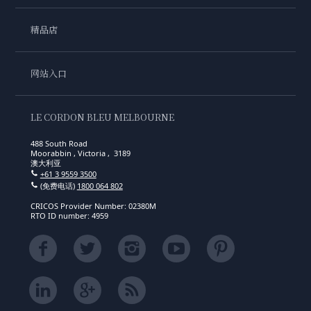
精品店
网站入口
LE CORDON BLEU MELBOURNE
488 South Road
Moorabbin , Victoria , 3189
澳大利亚
+61 3 9559 3500
(免费电话)
1800 064 802
CRICOS Provider Number: 02380M
RTO ID number: 4959