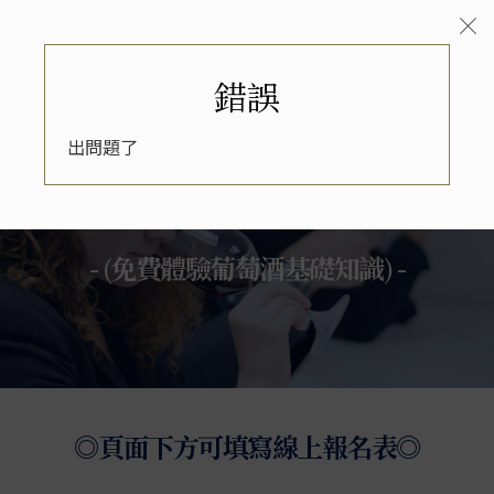
錯誤
出問題了
藍帶全台巡迴品酒講座
- (免費體驗葡萄酒基礎知識) -
◎頁面下方可填寫線上報名表◎