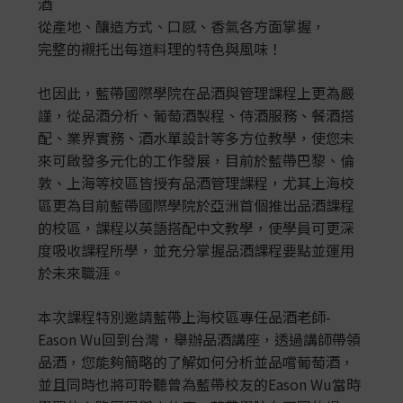
酒
從產地、釀造方式、口感、香氣各方面掌握，
完整的襯托出每道料理的特色與風味！
也因此，藍帶國際學院在品酒與管理課程上更為嚴
謹，從品酒分析、葡萄酒製程、侍酒服務、餐酒搭
配、業界實務、酒水單設計等多方位教學，使您未
來可啟發多元化的工作發展，目前於藍帶巴黎、倫
敦、上海等校區皆授有品酒管理課程，尤其上海校
區更為目前藍帶國際學院於亞洲首個推出品酒課程
的校區，課程以英語搭配中文教學，使學員可更深
度吸收課程所學，並充分掌握品酒課程要點並運用
於未來職涯。
本次課程特別邀請藍帶上海校區專任品酒老師-
Eason Wu回到台灣，舉辦品酒講座，透過講師帶領
品酒，您能夠簡略的了解如何分析並品嚐葡萄酒，
並且同時也將可聆聽曾為藍帶校友的Eason Wu當時