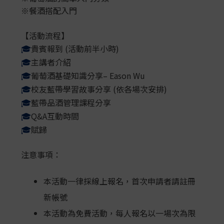
※餐酒搭配入門
【活動流程】
貴賓報到 (活動前半小時)
🎓
主講者介紹
🎓
葡萄酒基礎知識分享– Eason Wu
🎓
校友藍帶學習故事分享 (依各場次安排)
🎓
藍帶品酒管理課程分享
🎓
Q&A互動時間
🎓
賦歸
🎓
注意事項：
本活動一律採線上報名，首次申請者請註冊
新帳號
本活動為免費活動，每人報名以一場次為限