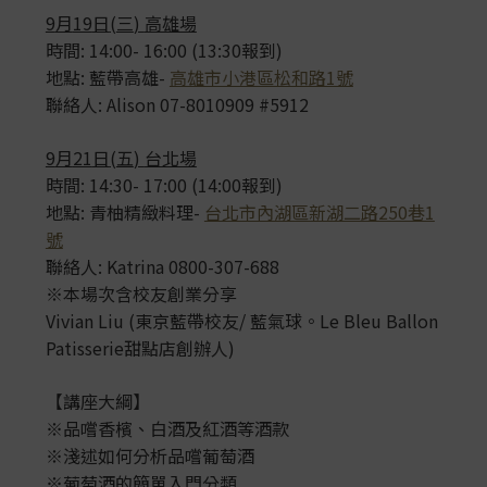
9
月
19
日
(
三
)
高雄場
時間: 14:00- 16:00 (13:30報到)
地點: 藍帶高雄-
高雄市小港區松和路1號
聯絡人: Alison 07-8010909 #5912
9
月
21
日
(
五
)
台北場
時間: 14:30- 17:00 (14:00報到)
地點: 青柚精緻料理-
台北市內湖區新湖二路250巷1
號
聯絡人: Katrina 0800-307-688
※本場次含校友創業分享
Vivian Liu (東京藍帶校友/ 藍氣球。Le Bleu Ballon
Patisserie甜點店創辦人)
【講座大綱】
※品嚐香檳、白酒及紅酒等酒款
※淺述如何分析品嚐葡萄酒
※葡萄酒的簡單入門分類