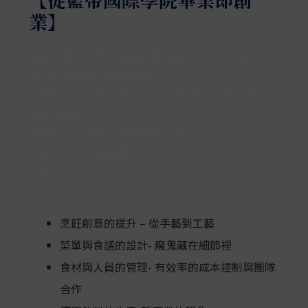
業】
經過九個月料理或是甜點實作訓練之後，感覺踏入
實際創業還有一段距離嗎?
不用擔心，藍帶國際學院貼心為您精心設計一套廚
藝管理課程
精選的進修課程，專業廚師必學
全程200小時授課時數
包含：
烹飪創意的提升 – 從手藝到工藝
菜單與食譜的設計- 魔鬼藏在細節裡
食材與人員的管理- 有效率的成本控制與團隊
合作