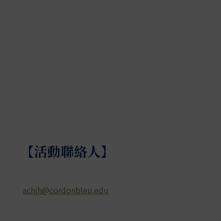
※本活動採線上報名，請依以下指示報名
※報名資格僅限完成藍帶九個月料理或甜點課程的
學生 (不限校區)
※若臨時有事不克前來請提前2日告知，無故缺席者
主辦單位將保有取消下次參加的權利。
※
在北部的學長姐們，若無法南下的話，我們可以
特別為您安排一對一的課程諮詢喔。免付費專線
0800-307-688
【活動聯絡人】
Alison(高雄場聯絡人)
achih@cordonbleu.edu
課程諮詢專線:+886 7 8010909 ext. 5912 (歡迎事
先來電諮詢)