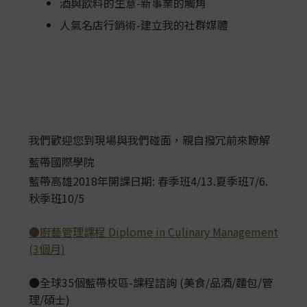
酒與飲料的生意-新事業的觸角
人氣名店行銷術-建立我的社群媒體
2018年4月藍帶廚藝管理課程即將在藍帶高雄校區
隆重登場
我們歡迎您到現場與我們碰面，親自撥冗前來瞭解
藍帶國際學院
藍帶高雄
2018
年開課日期
:
春季班
4/13.
夏季班
7/6.
秋季班
10/5
●廚藝管理課程
Diplome in Culinary Management
(3
個月
)
●全球
35
個藍帶校區
-
課程諮詢
(
美食
/
品酒
/
麵包
/
管
理
/
碩士
)