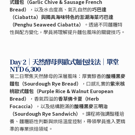
式麵包（Garlic Chive & Sausage French
Bread）
，以及水合度高、氣孔自然的
巧巴達
（Ciabatta）與獨具海味特色的澎湖海菜巧巴達
（Penghu Seaweed Ciabatta）
。透過不同麵糰特
性與配方變化，學員將理解提升麵包風味的關鍵技巧。
Day 2｜天然酵母與歐式麵包技法｜單堂
NTD 6,300
第二日聚焦天然酵母的深層風味：厚實醇香的
酸種黑麥
麵包（Sourdough Rye Bread）
，口感扎實的
紫米核
桃歐式麵包（Purple Rice & Walnut European
Bread）
，香氣四溢的
香草佛卡夏（Herb
Focaccia）
，以及結構飽滿的
酸種黑麥三明治
（Sourdough Rye Sandwich）
。課程將強調酸種培
養、麵糰筋性判斷與烘焙溫度控制，帶領學員進入更精
準的專業烘焙領域。