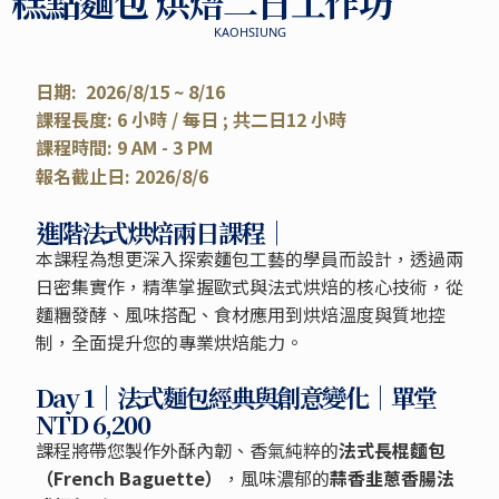
糕點麵包 烘焙二日工作坊
KAOHSIUNG
日期: 2026/8/15 ~ 8/16
課程長度: 6 小時 / 每日 ; 共二日12 小時
課程時間: 9 AM - 3 PM
報名截止日: 2026/8/6
進階法式烘焙兩日課程｜
本課程為想更深入探索麵包工藝的學員而設計，透過兩
日密集實作，精準掌握歐式與法式烘焙的核心技術，從
麵糰發酵、風味搭配、食材應用到烘焙溫度與質地控
制，全面提升您的專業烘焙能力。
Day 1｜法式麵包經典與創意變化｜單堂
NTD 6,200
課程將帶您製作外酥內韌、香氣純粹的
法式長棍麵包
（French Baguette）
，風味濃郁的
蒜香韭蔥香腸法