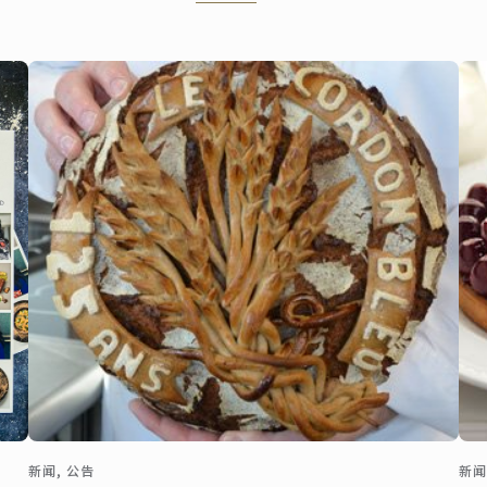
Marine中提供厨艺研讨会和演
示，以及一系列与世界美食相
关的研讨会。原宫殿内的蓝带
专属楼层将于 2022 年 10 月开
放，以探索法国与世界美食。
新闻, 公告
新闻