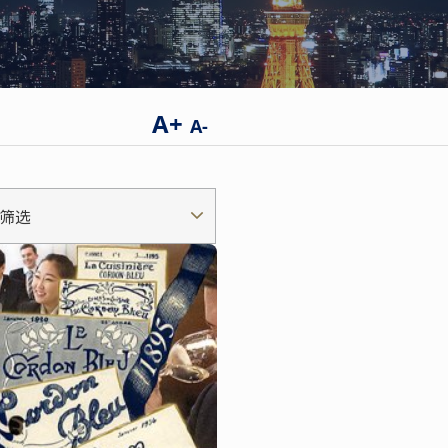
A+
A-
筛选