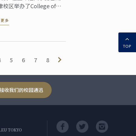
校区举办了College of
stronomy Management的
读更多
园博览会。此校园博览会共
约数千人到访参观，会上也
办了蓝带与该校合作推行的
球性厨艺经营管理课程的模
TOP
授课。超过两百名充满热忱
4
5
6
7
8
准考生和家长一同观摩授课
景。
接收我们的校园通迅
LEU TOKYO