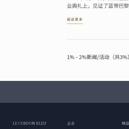
业典礼上，见证了蓝带巴黎
Gaston Acurio的隆重致辞
阅读更多
1% - 2%新闻/活动（共3%
LE CORDON BLEU
企业
精