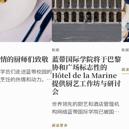
新闻
新闻
情的厨师们致敬
蓝带国际学院将于巴黎
协和广场标志性的
阅
学员们走进蓝带校园的
Hôtel de la Marine
烹饪的热情和动力。我
提供厨艺工作坊与研讨
厨艺，并见证他们以专
会
。
世界领先的厨艺和酒店管理机
构网络蓝带国际学院已被国家
纪念碑中心（CMN）选中，在
阅读更多
其标志性建筑巴黎Hôtel de la