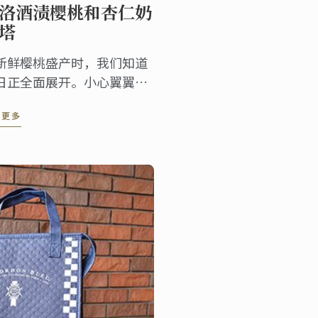
洛酒渍樱桃和杏仁奶
塔
新鲜樱桃盛产时，我们知道
日正全面展开。小心翼翼的
樱桃于梅洛红酒中炖煮，完
读更多
后排列在杏仁奶油塔上展现
精美的水果樱桃。