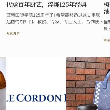
传承百年厨艺，淬炼125年经典
梅
油
蓝带国际学院125周年了! 希望能够透过这支串联
起热情厨师们、教授、专家、专业人士、合作伙
当
伴、毕业生与学生们全球网络的影片，与您共同欢
夏
阅读更多
庆美好的一刻!
将
阅
成
出