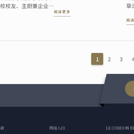
策，东京校和神户校已于 10
校校友、主厨兼企业家
草津
阅读更多
月起修订学费金额。本校特别
！
Ga
阅
于 10 月 1 日至 31 日期间提供
校
“早鸟优惠活动”。
计
举
全
拟
）
1
2
3
的
情
品店
网站入口
LE CORDON B