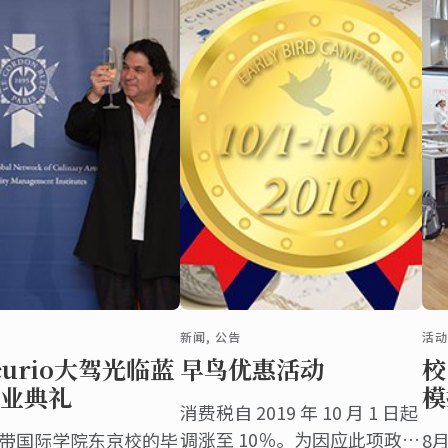
新闻, 公告
活动
curio大驾光临蓝
早鸟优惠活动
校
业典礼
模
消费税自 2019 年 10 月 1 日起
调涨至 10％。为因应此项政
在蓝带国际学院东京校的毕
8