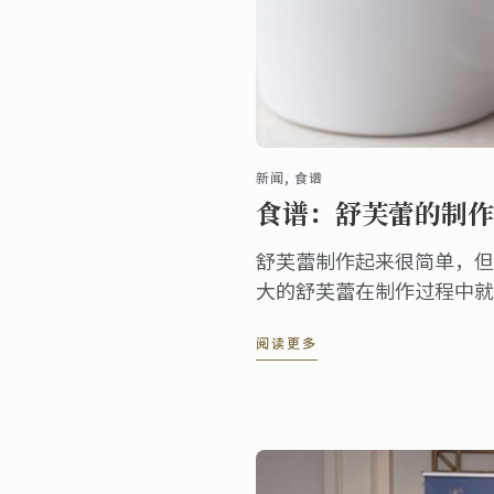
新闻, 食谱
食谱：舒芙蕾的制作
舒芙蕾制作起来很简单，但
大的舒芙蕾在制作过程中就
难难判断是否已熟。所以单
阅读更多
份的小模具在这里就会非常
用。蓝带大厨为您打造了这
法国经典食谱，让你在家就
轻松制作。