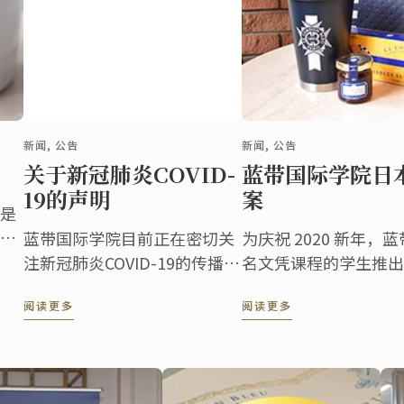
新闻, 公告
新闻, 公告
关于新冠肺炎COVID-
蓝带国际学院日本
19的声明
案
是
较
蓝带国际学院目前正在密切关
为庆祝 2020 新年
人
注新冠肺炎COVID-19的传播情
名文凭课程的学生推出
实
况，蓝带团队将沟通并采取有
月。
阅读更多
阅读更多
道
效措施来预防病毒的感染。
能