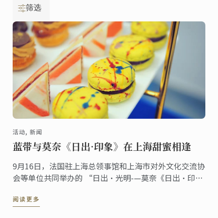
筛选
活动, 新闻
蓝带与莫奈《日出·印象》在上海甜蜜相逢
9月16日，法国驻上海总领事馆和上海市对外文化交流协
会等单位共同举办的 “日出·光明-—莫奈《日出·印
象》”特展在上海开幕。本次特展，展方特邀同样源自
阅读更多
法国的百年名校蓝带国际学院的导师团，为本次特展呈
现开幕美食。蓝带师生以精湛的技艺，为所有观赏嘉