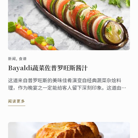
新闻, 食谱
Bayaldi蔬菜佐普罗旺斯酱汁
这道来自普罗旺斯的美味佳肴演变自经典蔬菜杂烩料
理，作为晚宴之一定能给客人留下深刻印象。这道由蓝
带大厨创作的料理，既可以作为独立的食谱，也可以作
阅读更多
为大型宴会的配菜。