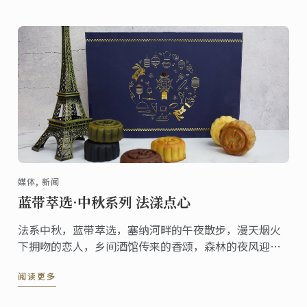
媒体, 新闻
蓝带萃选·中秋系列 法漾点心
法系中秋，蓝带萃选，塞纳河畔的午夜散步，漫天烟火
下拥吻的恋人，乡间酒馆传来的香颂，森林的夜风迎面
吹拂，月夜法国的种种动人之处，唤醒蓝带灵感，以百
阅读更多
年技艺加持！萃选出6款各具风味的法式甜点，取六合融
聚团圆之意，于中国佳节，细尝法之味！