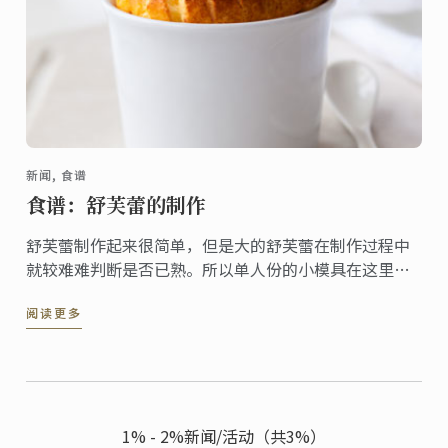
新闻, 食谱
食谱：舒芙蕾的制作
舒芙蕾制作起来很简单，但是大的舒芙蕾在制作过程中
就较难难判断是否已熟。所以单人份的小模具在这里就
会非常实用。蓝带大厨为您打造了这道法国经典食谱，
阅读更多
让你在家就能轻松制作。
1% - 2%新闻/活动（共3%）