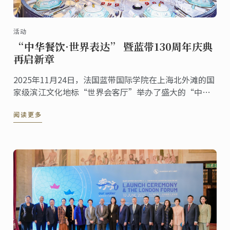
活动
“中华餐饮·世界表达” 暨蓝带130周年庆典
再启新章
2025年11月24日，法国蓝带国际学院在上海北外滩的国
家级滨江文化地标“世界会客厅”举办了盛大的“中华
餐饮·世界表达”暨蓝带130周年庆典活动。来自多个国
阅读更多
家的驻沪总领事、国际友人，以及来自艺术、文化等各
界的嘉宾齐聚一堂，共同见证这一具有历史意义的文化
交流盛事。