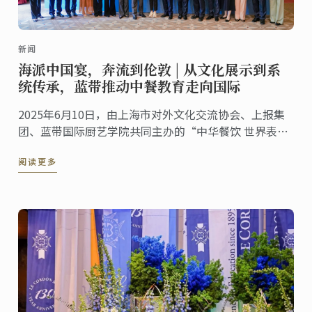
新闻
海派中国宴，奔流到伦敦 | 从文化展示到系
统传承，蓝带推动中餐教育走向国际
2025年6月10日，由上海市对外文化交流协会、上报集
团、蓝带国际厨艺学院共同主办的“中华餐饮 世界表达
——海派美食走进伦敦系列活动”第五站——伦敦站，于
阅读更多
蓝带伦敦概念餐厅The CORD by Le Cordon ...