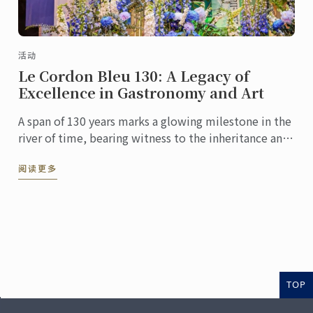
活动
Le Cordon Bleu 130: A Legacy of
Excellence in Gastronomy and Art
A span of 130 years marks a glowing milestone in the
river of time, bearing witness to the inheritance and
innovation of culinary culture. At this pivotal ...
阅读更多
TOP