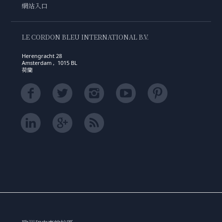
網站入口
LE CORDON BLEU INTERNATIONAL B.V.
Herengracht 28
Amsterdam , 1015 BL
荷蘭