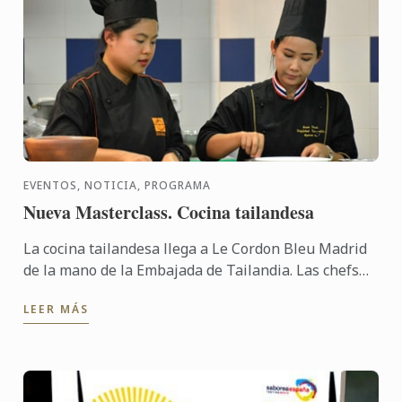
EVENTOS, NOTICIA, PROGRAMA
Nueva Masterclass. Cocina tailandesa
La cocina tailandesa llega a Le Cordon Bleu Madrid
de la mano de la Embajada de Tailandia. Las chefs
Panjama Praphapantasak y Ratree Mekwilai han
LEER MÁS
impartido una ...