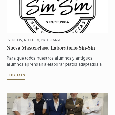
EVENTOS, NOTICIA, PROGRAMA
Nueva Masterclass. Laboratorio Sin-Sin
Para que todos nuestros alumnos y antiguos
alumnos aprendan a elaborar platos adaptados a
diferentes alergias e intolerancias, y tengan
LEER MÁS
recursos para ofrecer ...