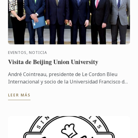
EVENTOS, NOTICIA
Visita de Beijing Union University
André Cointreau, presidente de Le Cordon Bleu
Internacional y socio de la Universidad Francisco de
Vitoria, ha visitado nuestra sede con una delegación
LEER MÁS
china ...