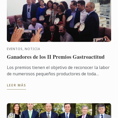
EVENTOS, NOTICIA
Ganadores de los II Premios Gastroactitud
Los premios tienen el objetivo de reconocer la labor
de numerosos pequeños productores de toda
España. Gracias a ellos se está logrando que muchos
LEER MÁS
productos ...