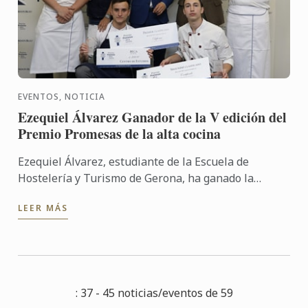
EVENTOS, NOTICIA
Ezequiel Álvarez Ganador de la V edición del
Premio Promesas de la alta cocina
Ezequiel Álvarez, estudiante de la Escuela de
Hostelería y Turismo de Gerona, ha ganado la
quinta edición del Premio Promesas de la alta
LEER MÁS
cocina, disputado en la ...
: 37 - 45 noticias/eventos de 59