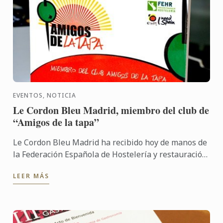
EVENTOS, NOTICIA
Le Cordon Bleu Madrid, miembro del club de
“Amigos de la tapa”
Le Cordon Bleu Madrid ha recibido hoy de manos de
la Federación Española de Hostelería y restauración
(FEHR) el reconocimiento que le convierte en
LEER MÁS
miembro del ...