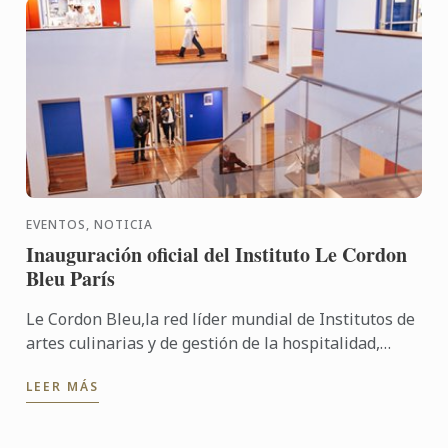
EVENTOS, NOTICIA
Inauguración oficial del Instituto Le Cordon
Bleu París
Le Cordon Bleu,la red líder mundial de Institutos de
artes culinarias y de gestión de la hospitalidad,
celebra la inauguración de su nueva sede el lunes
LEER MÁS
10 de ...