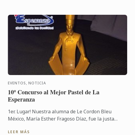
EVENTOS, NOTICIA
10º Concurso al Mejor Pastel de La
Esperanza
1er. Lugar! Nuestra alumna de Le Cordon Bleu
México, María Esther Fragoso Díaz, fue la justa
vencedora del 10º Concurso al Mejor Pastel de La
LEER MÁS
Esperanza.