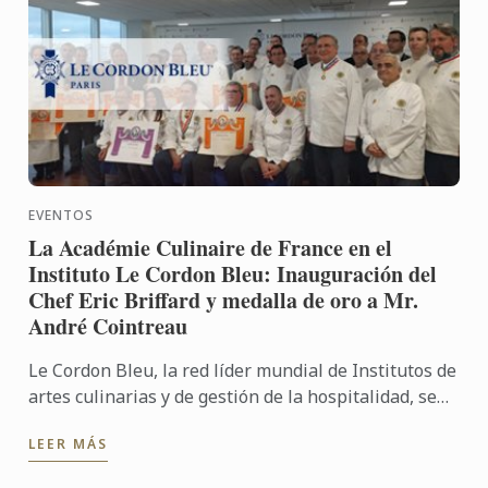
EVENTOS
La Académie Culinaire de France en el
Instituto Le Cordon Bleu: Inauguración del
Chef Eric Briffard y medalla de oro a Mr.
André Cointreau
Le Cordon Bleu, la red líder mundial de Institutos de
artes culinarias y de gestión de la hospitalidad, se
complace en dar la bienvenida a la Académie
LEER MÁS
Culinaire ...