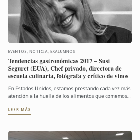
EVENTOS, NOTICIA, EXALUMNOS
Tendencias gastronómicas 2017 – Susi
Seguret (EUA), Chef privado, directora de
escuela culinaria, fotógrafa y crítico de vinos
En Estados Unidos, estamos prestando cada vez más
atención a la huella de los alimentos que comemos,
nos esforzamos por comer de la manera más local y
LEER MÁS
sazonable ...