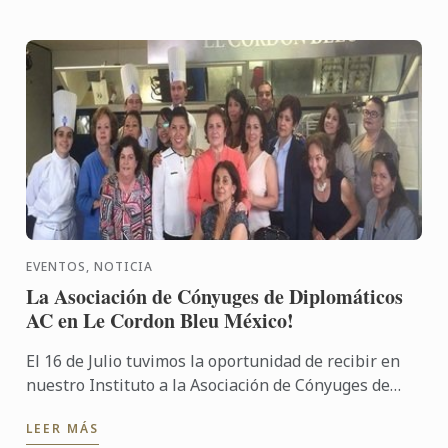
EVENTOS, NOTICIA
La Asociación de Cónyuges de Diplomáticos
AC en Le Cordon Bleu México!
El 16 de Julio tuvimos la oportunidad de recibir en
nuestro Instituto a la Asociación de Cónyuges de
Diplomáticos AC para que participaran en una clase
LEER MÁS
demo!