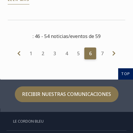
Culler ...
: 46 - 54 noticias/eventos de 59
1
2
3
4
5
6
7
TOP
RECIBIR NUESTRAS COMUNICACIONES
LE CORDON BLEU