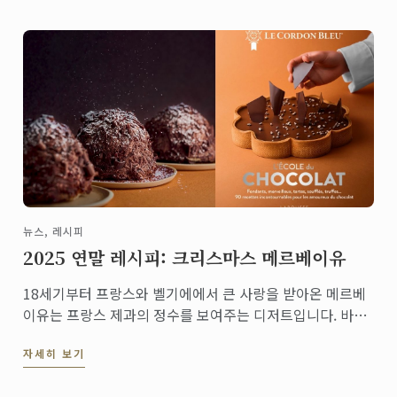
뉴스, 레시피
2025 연말 레시피: 크리스마스 메르베이유
18세기부터 프랑스와 벨기에에서 큰 사랑을 받아온 메르베
이유는 프랑스 제과의 정수를 보여주는 디저트입니다. 바삭
한 다쿠아즈 층과 입안에서 녹는 초콜릿 무스, 그리고 겉면
자세히 보기
을 장식한 다크 초콜릿 쉐이빙이 어우러져 가벼우면서도 깊
은 풍미를 선사합니다.