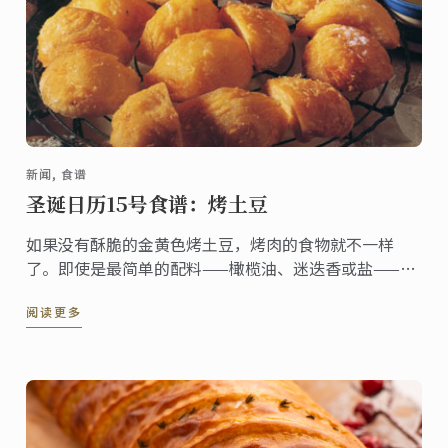
新闻, 食谱
圣诞日历15号食谱：烤土豆
如果没有酥脆的金黄色烤土豆，烤肉的食物就不一样
了。即使是最简单的配料——橄榄油、迷迭香或盐——也
会进一步增强其口感，，但降临节食谱中的土豆香料混
阅读更多
合物经过特殊混合，制成了最令人垂涎的松脆土豆。