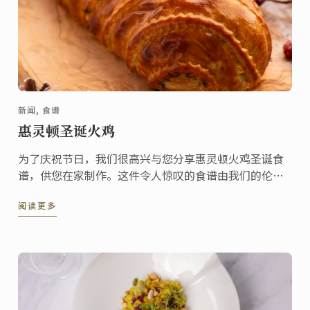
新闻, 食谱
惠灵顿圣诞火鸡
为了庆祝节日，我们很高兴与您分享惠灵顿火鸡圣诞食
谱，供您在家制作。这件令人惊叹的食谱由我们的伦敦
校区行政主厨Karl O'Dell为您的餐桌带来圣诞的欢乐氛
阅读更多
围。