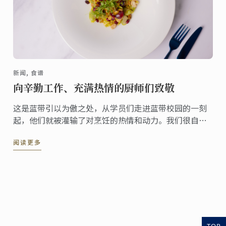
新闻, 食谱
向辛勤工作、充满热情的厨师们致敬
这是蓝带引以为傲之处，从学员们走进蓝带校园的一刻
起，他们就被灌输了对烹饪的热情和动力。我们很自豪
能指导学员们学习厨艺，并见证他们以专业人士的身份
阅读更多
进入餐饮行业。