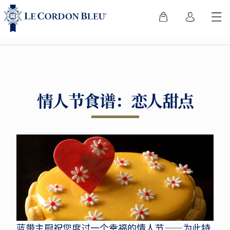
情人节食谱：恋人甜点
蓝带主厨祝您度过一个幸福的情人节——为此特