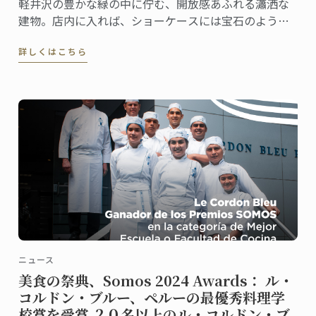
軽井沢の豊かな緑の中に佇む、開放感あふれる瀟洒な
建物。店内に入れば、ショーケースには宝石のように
美しいケーキや総菜、パンが並び、訪れる人の歓声を
詳しくはこちら
誘います。
ニュース
美食の祭典、Somos 2024 Awards： ル・
コルドン・ブルー、ペルーの最優秀料理学
校賞を受賞 ２０名以上のル・コルドン・ブ