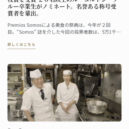
ルー卒業生がノミネート。名誉ある称号受
賞者を輩出。
Premios Somosによる美食の祭典は、今年が２回
目。“Somos” 誌を介した今回の投票者数は、5万1千人
に上りました。同誌は、ペルーの最高シェフ、レスト
詳しくはこちら
ラン、および関連企業を称え４０部門における受賞
者・受賞団体を発表。授賞式は、バランコにあるペド
ロ・デ・オスマ博物館で行われました。