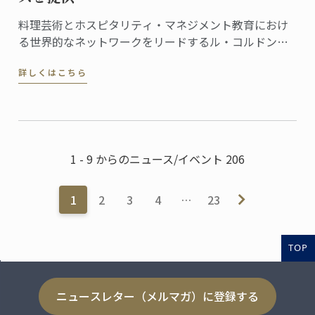
料理芸術とホスピタリティ・マネジメント教育におけ
る世界的なネットワークをリードするル・コルドン・
ブルーは、この度、フランス文化財センター (Centre
詳しくはこちら
des Monuments Nationaux, CMN）より、パリのオテ
ル・ドゥ・ラ・マリン (Hôtel de la Marine) ...
1 - 9 からのニュース/イベント 206
1
2
3
4
…
23
TOP
ニュースレター（メルマガ）に登録する