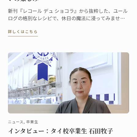
新刊『レコール デュ ショコラ』から抜粋した、ユール
ログの格別なレシピで、休日の魔法に浸ってみません
か。伝統と創造性が融合した洗練されたデザートは、
詳しくはこちら
ゲストを喜ばせ、クリスマスのテーブルを盛り上げる
のに最適です
ニュース, 卒業生
インタビュー：タイ校卒業生 石田牧子