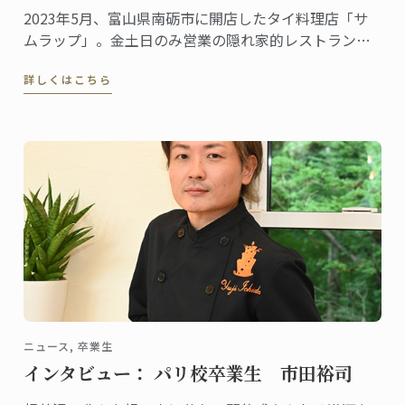
2023年5月、富山県南砺市に開店したタイ料理店「サ
ムラップ」。金土日のみ営業の隠れ家的レストランに
も関わらず、本格的なタイ料理を提供する名店として
詳しくはこちら
既に評判、地元客はもちろん、遠くから足を延ばす人
やファンの予約が絶えません。
ニュース, 卒業生
インタビュー： パリ校卒業生 市田裕司