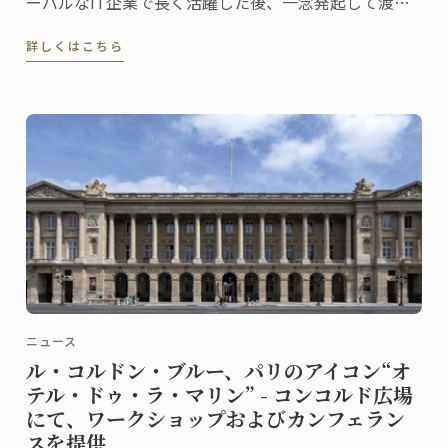
ーバルなIT企業で長く活躍した後、一念発起して渡
仏。2023年にパリ校でパンディプロムを取得しまし
詳しくはこちら
た。
ニュース
ル・コルドン・ブルー、パリのアイコン“オ
テル・ドゥ・ラ・マリン” - コンコルド広場
にて、ワークショップおよびカンフェラン
スを提供