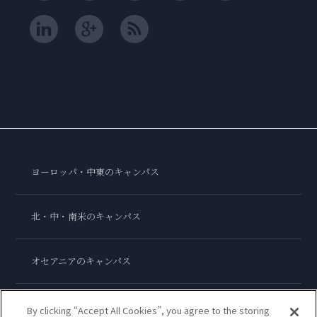
ヨーロッパ・中東のキャンパス
北・中・南米のキャンパス
オセアニアのキャンパス
アジアのキャンパス
By clicking “Accept All Cookies”, you agree to the storing