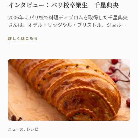
インタビュー：パリ校卒業生 千星典央
2006年にパリ校で料理ディプロムを取得した千星典央
さんは、オテル・リッツやル・ブリストル、ジョルジ
ュサンクなどの錚々たる一流ホテルで腕を磨き、韓国
詳しくはこちら
の高級リゾート、ヘビチホテル＆リゾートのエグゼク
ティブ副料理長を経て、2023年3月に名門ル・ロイヤ
ル・モンソー ...
ニュース, レシピ