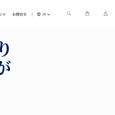
ント
お問合せ
JA
り
が