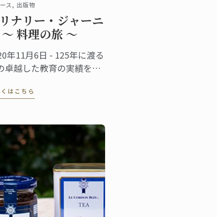
ース, 出版物
リナリー・ジャーニ
 ～ 料理の旅 ～
20年11月6日 - 125年に渡る
の卓越した教育の実績を祝
、ル・コルドン・ブルー
しくはこちら
、世界中に広がる卒業生か
届いた７０のレシピを1冊
本にまとめました。