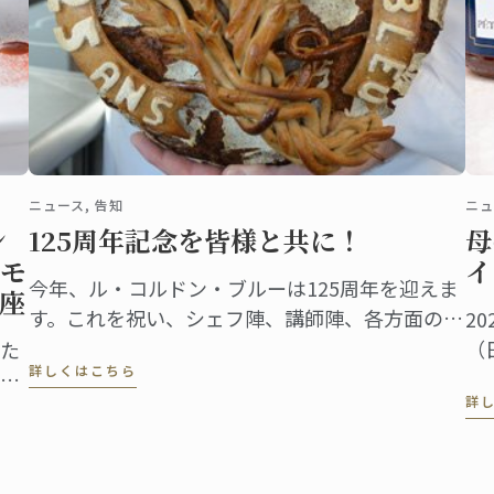
ニュース, 告知
ニュ
ン
125周年記念を皆様と共に！
母
モ
イ
今年、ル・コルドン・ブルーは125周年を迎えま
座
す。これを祝い、シェフ陣、講師陣、各方面のエ
2
キスパート・専門家、パートナー、そして卒業生
（
た
詳しくはこちら
や在校生の皆さんの献身的でパッションに満ちた
ブ
ニ
詳
声をインターナショナル・ネットワーク・ビデオ
は
モ
におさめました。
や
介
ロ
に