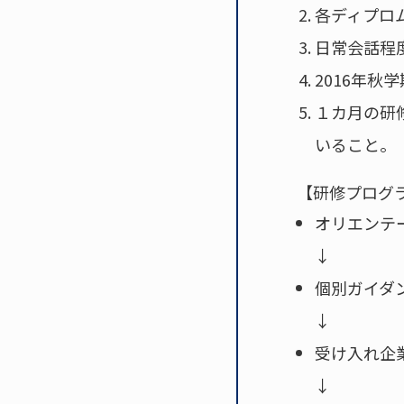
各ディプロ
日常会話程
2016年
１カ月の研
いること。
【研修プログ
オリエンテ
↓
個別ガイダ
↓
受け入れ企
↓