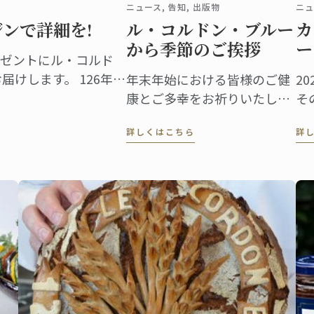
ニュース, 告知, 出版物
ニュ
ジンで詳細を!
ル・コルドン・ブルー
カ
から季節のご挨拶
ー
ゼントにル・コルド
届けします。 126年前
年末年始における皆様のご健
20
的な料理学校、ル・コ
康とご多幸をお祈りいたしま
そ
出版物が始まりのきっ
す。ル・コルドン・ブルー会
い
詳しくはこちら
詳
寄せたオマージュとし
長 アンドレ・コアントロ &
は
した。
ル・コルドン・ブルー チーム
ら
一同
の