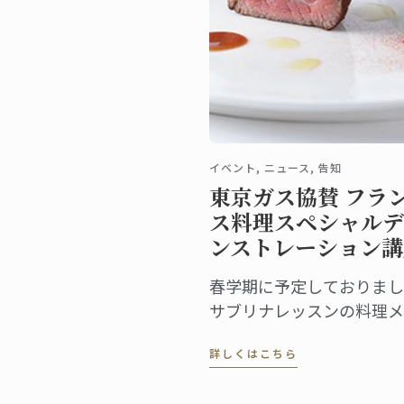
イベント, ニュース, 告知
東京ガス協賛 フラ
ス料理スペシャルデ
ンストレーション講
春学期に予定しておりまし
サブリナレッスンの料理メ
ュー2品を、スペシャルデ
詳しくはこちら
ンストレーションにてご紹
いたします。 授業の最後