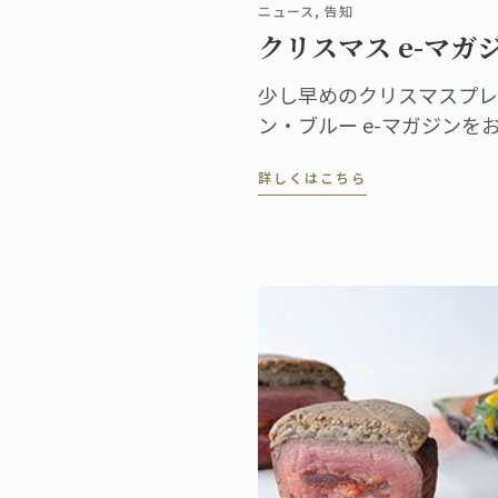
ニュース, 告知
クリスマス e-マガ
少し早めのクリスマスプレ
ン・ブルー e-マガジンをお
のパリ、当時としては画期
詳しくはこちら
ルドン・ブルー。 料理の
かけでした。 この歴史に
てe-マガジンをつくりま