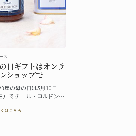
ース
の日ギフトはオンラ
ンショップで
020年の母の日は5月10日
日）です！ ル・コルドン・
ルーのオンラインシップで
しくはこちら
、母の日のギフトに、紅茶
ジャムに加え、キッチンク
スなどバラエティー豊富に