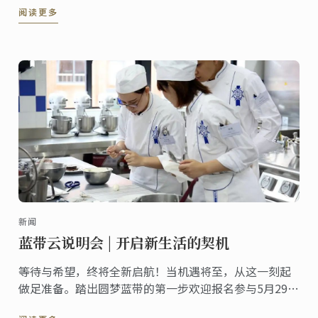
阅读更多
下，自己也会努力将每一份志愿工作做细致，做到实
处，真正地为大家的生活带去便利。”
新闻
蓝带云说明会 | 开启新生活的契机
等待与希望，终将全新启航！当机遇将至，从这一刻起
做足准备。踏出圆梦蓝带的第一步欢迎报名参与5月29日
（周日）蓝带线上说明会，燃情六月，圆梦揭幕！