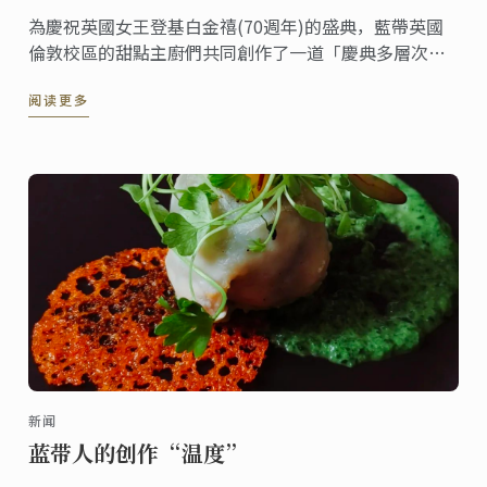
為慶祝英國女王登基白金禧(70週年)的盛典，藍帶英國
倫敦校區的甜點主廚們共同創作了一道「慶典多層次蛋
糕」並在倫敦校區的咖啡廳上架。《香檳英式漿果白金
阅读更多
禧皇冠》這道甜點包含了香檳慕斯、糖漬紅漿果、檸檬
費南雪蛋糕體與香草沙布列餅，整個六月您都有機會可
以在倫敦品嚐到這份甜點，一同分享喜悅。
新闻
蓝带人的创作“温度”