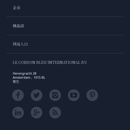
企业
精品店
网站入口
LE CORDON BLEU INTERNATIONAL B.V.
Herengracht 28
Amsterdam , 1015 BL
荷兰