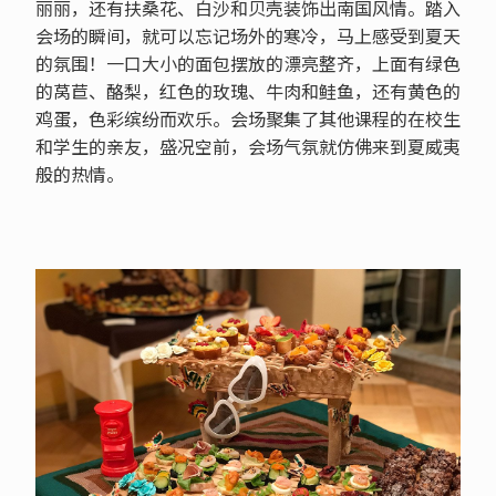
丽丽，还有扶桑花、白沙和贝壳装饰出南国风情。踏入
会场的瞬间，就可以忘记场外的寒冷，马上感受到夏天
的氛围！一口大小的面包摆放的漂亮整齐，上面有绿色
的莴苣、酪梨，红色的玫瑰、牛肉和鲑鱼，还有黄色的
鸡蛋，色彩缤纷而欢乐。会场聚集了其他课程的在校生
和学生的亲友，盛况空前，会场气氛就仿佛来到夏威夷
般的热情。