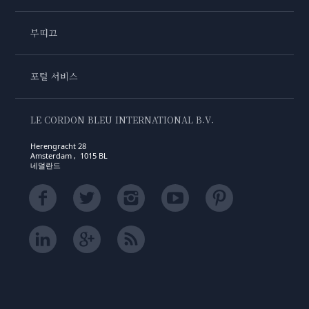
부띠끄
포털 서비스
LE CORDON BLEU INTERNATIONAL B.V.
Herengracht 28
Amsterdam , 1015 BL
네덜란드