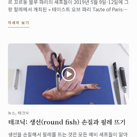
르 꼬르동 블루 파리의 셰프들이 2019년 5월 9일-12일에 그
랑 팔레에서 개최된 « 테이스트 오브 파리 Taste of Paris
2019 »행사에 참석했습니다. 특히 총주방장인 에릭 브리파
자세히 보기
셰프는 떼아트르 로랑 페리에 무대에서 멋진 요리 시연을 선
보였습니다. 본 시연 레시피를 ...
뉴스, 테크닉
테크닉: 생선(round fish) 손질과 필레 뜨기
생선을 손질해서 필레를 뜨는 것은 모든 예비 셰프들이 알아