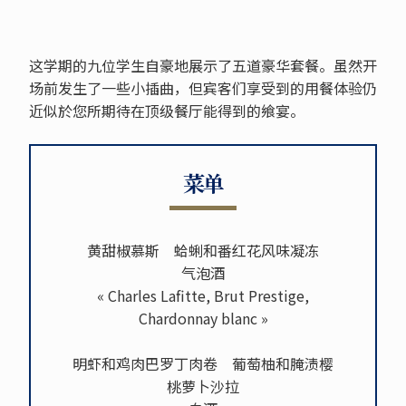
这学期的九位学生自豪地展示了五道豪华套餐。虽然开
场前发生了一些小插曲，但宾客们享受到的用餐体验仍
近似於您所期待在顶级餐厅能得到的飨宴。
菜单
黄甜椒慕斯 蛤蜊和番红花风味凝冻
气泡酒
« Charles Lafitte, Brut Prestige,
Chardonnay blanc »
明虾和鸡肉巴罗丁肉卷 葡萄柚和腌渍樱
桃萝卜沙拉