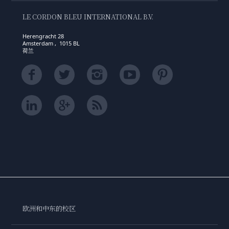
LE CORDON BLEU INTERNATIONAL B.V.
Herengracht 28
Amsterdam , 1015 BL
荷兰
欧洲和中东的校区