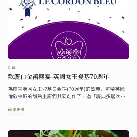
新闻
歡慶白金禧盛宴-英國女王登基70週年
為慶祝英國女王登基白金禧(70週年)的盛典，藍帶英國
倫敦校區的甜點主廚們共同創作了一道「慶典多層次蛋
糕」並在倫敦校區的咖啡廳上架。《香檳英式漿果白金
阅读更多
禧皇冠》這道甜點包含了香檳慕斯、糖漬紅漿果、檸檬
費南雪蛋糕體與香草沙布列餅，整個六月您都有機會可
以在倫敦品嚐到這份甜點，一同分享喜悅。