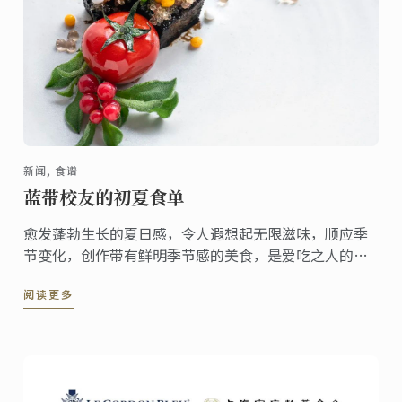
新闻, 食谱
蓝带校友的初夏食单
愈发蓬勃生长的夏日感，令人遐想起无限滋味，顺应季
节变化，创作带有鲜明季节感的美食，是爱吃之人的一
种仪式感。迫不及待激活夏日菜单，畅游蓝带人的美食
阅读更多
创意，为你的时令菜单带去风味活力！