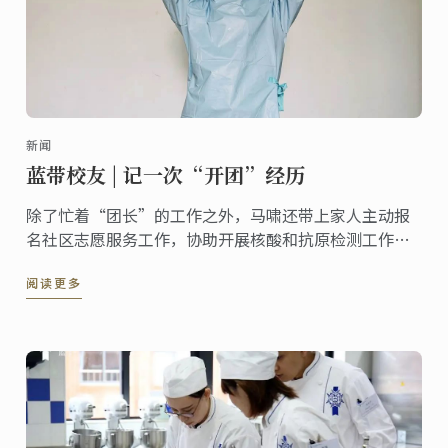
新闻
蓝带校友 | 记一次“开团”经历
除了忙着“团长”的工作之外，马啸还带上家人主动报
名社区志愿服务工作，协助开展核酸和抗原检测工作，
为小区里的住户递送生活物资等，她表示，“特殊时期
阅读更多
下，自己也会努力将每一份志愿工作做细致，做到实
处，真正地为大家的生活带去便利。”