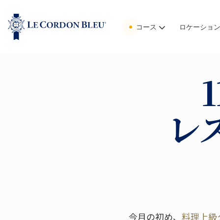
コース
ロケーショ
レ
今月の初め、
料理上級