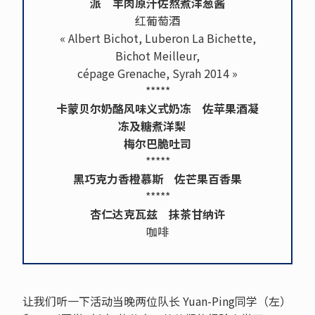
派 羊肉原汁佐熬煮洋葱酱
红葡萄酒
« Albert Bichot, Luberon La Bichette,
Bichot Meilleur,
cépage Grenache, Syrah 2014 »
*****
卡蒙贝尔奶酪风味义式奶冻 佐苹果酒凝
冻及糖煮洋梨
梅尔巴脆吐司
*****
黑巧克力香橙慕斯 佐芒果百香果
*****
杏仁达克瓦兹 抹茶甘纳许
咖啡
让我们听一下活动当晚两位队长 Yuan-Ping同学（左）