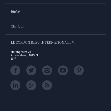
精品店
网站入口
LE CORDON BLEU INTERNATIONAL B.V.
Herengracht 28
Amsterdam , 1015 BL
荷兰