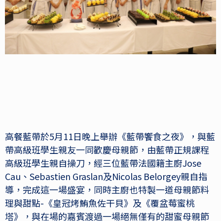
高餐藍帶於5月11日晚上舉辦《藍帶饗食之夜》，與藍
帶高級班學生親友一同歡慶母親節，由藍帶正規課程
高級班學生親自操刀，經三位藍帶法國籍主廚Jose
Cau、Sebastien Graslan及Nicolas Belorgey親自指
導，完成這一場盛宴，同時主廚也特製一道母親節料
理與甜點-《皇冠烤鮪魚佐干貝》及《覆盆莓蜜桃
塔》，與在場的嘉賓渡過一場絕無僅有的甜蜜母親節