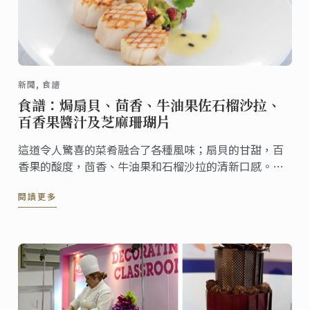
新聞, 食譜
食譜：焗扇貝、茴香、牛油果佐石榴沙拉、
百香果醬汁及芝麻珊瑚片
這道令人驚喜的菜肴融合了各種風味；扇貝的甘甜，百
香果的酸度，茴香、牛油果和石榴沙拉的清新口感。芝
麻珊瑚片則為菜肴增添了酥脆口感。
閱讀更多