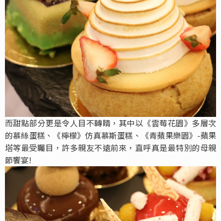
而甜點部分更是令人目不轉睛，其中以《雲莓花園》多層次
的慕絲蛋糕、《檸檬》仿真慕斯蛋糕、《青蘋果樂園》-蘋果
塔等最受矚目，許多親友不遠前來，直呼真是最特別的母親
節饗宴!