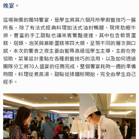
晚宴。
這場無價的獨特饗宴，是學生將其六個月所學廚藝技巧一展
所長，除了有法式經典料理如法式油封鴨腿、現烤肋眼牛
排，豐富的手工甜點也讓來賓驚豔連連，其中包含軟質蛋
糕、塔類、泡芙與慕斯蛋糕等四大類，呈現不同的層次與口
感，本次的饗食之夜主要由藍帶高級班學生主導，主廚在旁
協助，菜單設計重點在各種廚藝技巧的活用，以及如何透過
團隊分工將70人盛宴的任務完成，整個饗宴耗時一週的準備
時間，料理從煮高湯、甜點從揉麵粉開始，完全由學生自己
經手。