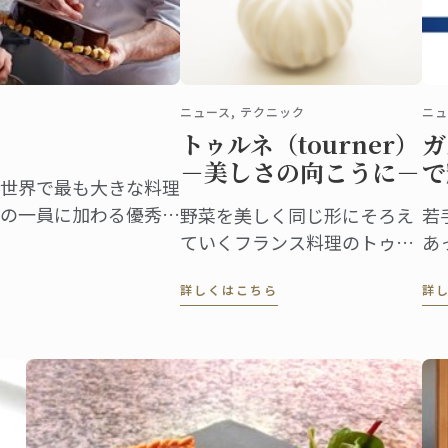
ニュース, テクニック
ニュ
トゥルネ（tourner）
ガ
－美しさの向こうに－
で
世界で最も大きな料理
の一員に加わる優秀な
野菜を美しく同じ形にそろえ
若
ていくフランス料理のトゥル
あ
ネという技法は、見た目だけ
中
詳しくはこちら
詳
へのこだわりから生まれたも
て
のではありません。 マッシュ
ー
ルームのトゥルネはこのよう
理
な形に切り出されます。
理
代
た