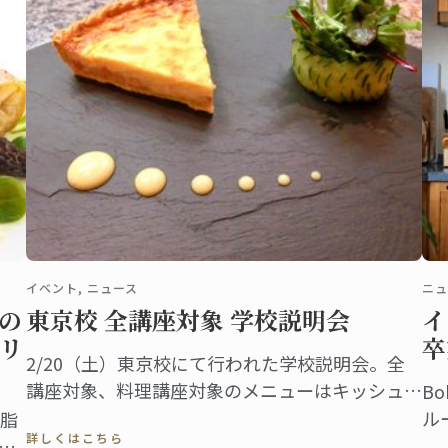
イベント, ニュース
ニュ
の
東京校 全講座対象 学校説明会
イ
リ
卒
2/20（土）東京校にて行われた学校説明会。全
講座対象、料理講座対象のメニューはキッシュ・
B
ロレーヌです。
ル
脂
詳しくはこちら
Bo
く