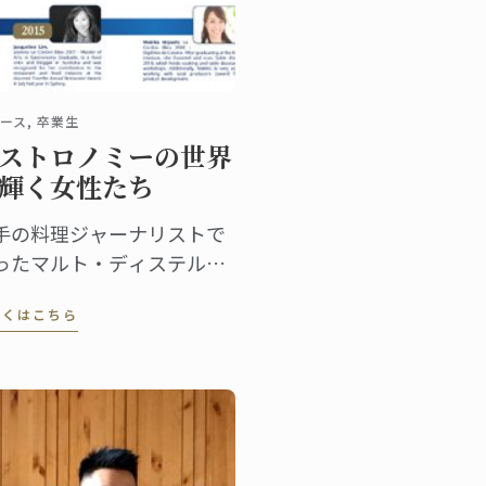
ース, 卒業生
ストロノミーの世界
輝く女性たち
手の料理ジャーナリストで
ったマルト・ディステルを
心に1895年にパリで開校し
しくはこちら
以来、ル・コルドン・ブル
は「優秀を極めること」を
念に、伝統を継承しつつ料
の世界に革新を起こし次世
の育成に貢献してきまし
。