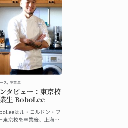
ース, 卒業生
ンタビュー：東京校
業生 BoboLee
oboLeeはル・コルドン・ブ
ー東京校を卒業後、上海で
boLEE Cakeを設立。自分