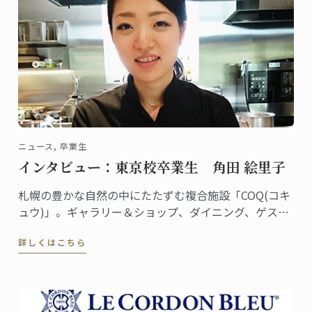
ニュース, 卒業生
インタビュー：東京校卒業生 角田 絵里子
札幌の豊かな自然の中にたたずむ複合施設「COQ(コキ
ュウ)」。ギャラリー＆ショップ、ダイニング、ゲスト
ハウスを備えた素敵な空間です。ダイニングはミシュ
詳しくはこちら
ラン一つ星のレストラン「akinagao」とのコラボレー
ションにより生まれました。