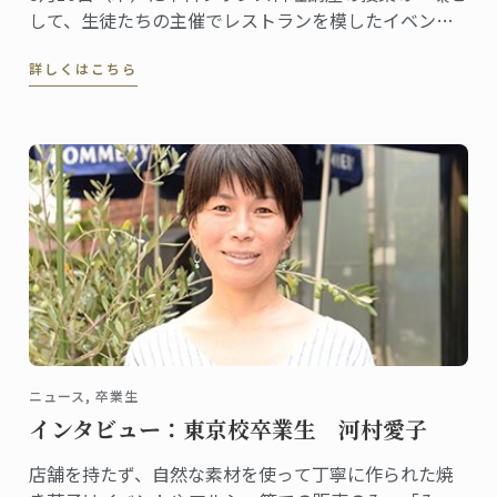
して、生徒たちの主催でレストランを模したイベント
「Dîner Gourmand」が行われました。今年から新しく
詳しくはこちら
なったフランス料理ディプロムに加わった講座内容の
一つで、今回が初の開催です。
ニュース, 卒業生
インタビュー：東京校卒業生 河村愛子
店舗を持たず、自然な素材を使って丁寧に作られた焼