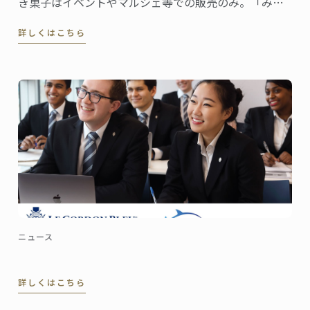
き菓子はイベントやマルシェ等での販売のみ。「みの
たけ製菓」の屋号でユニークな活動を展開する河村愛
詳しくはこちら
子さんは、2002年に東京校でグラン・ディプロムを取
得しました。
ニュース
詳しくはこちら