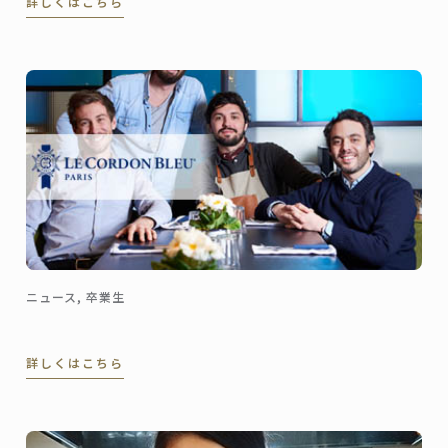
詳しくはこちら
ル・エポック/バロン オークラ」で現場研修を行いまし
た。この研修を通して学んだこと、感じたことを井上
さんに聞きました。
ニュース, 卒業生
詳しくはこちら