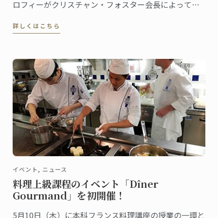
ロフィーがクリスチャン・フォスター会長によって、
食とホスピタリティマネージメントの世界的権威であ
詳しくはこちら
るル・コルドン・ブルー、パリ校に授与されました。
イベント, ニュース
料理上級課程のイベント「Dîner
Gourmand」を初開催！
5月10日（木）に本科フランス料理講座の授業の一環と