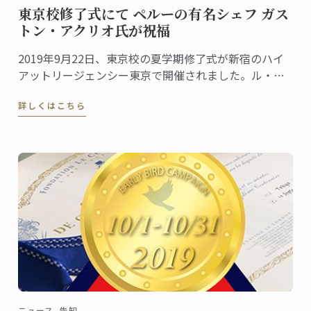
東京校修了式にて ペルーの有名シェフ ガス
トン・アクリオ氏が祝福
2019年9月22日、東京校の夏学期修了式が新宿のハイ
アットリージェンシー東京で開催されました。ル・コ
ルドン・ブルーの卒業生であり、世界的に有名なシェ
詳しくはこちら
フのガストン・アクリオ氏からいただいたお祝いのス
ピーチは心に残る場面の一つとなりました。
ニュース, 告知