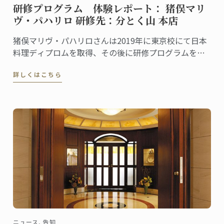
研修プログラム 体験レポート： 猪俣マリ
ヴ・パハリロ 研修先：分とく山 本店
猪俣マリヴ・パハリロさんは2019年に東京校にて日本
料理ディプロムを取得、その後に研修プログラムを利
用して「分とく山 本店」で現場研修を行いました。こ
詳しくはこちら
の研修を通して学んだこと、感じたことをマリヴさん
に聞きました。
ニュース, 告知