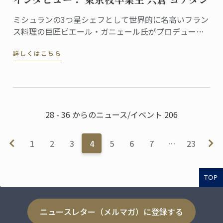
ミシュランの3つ星シェフとして世界的に名高いフラン
ス料理の巨匠ピエール・ガニェール氏がプロデュース
するレストラン「ピエール・ガニェール」。ANAイン
詳しくはこちら
ターコンチネンタルホテル東京にある同レストランに
勤務する宍倉ヨナタンさんは、東京校で料理ディプロ
ムを取得した、将来有望な若手シェフです。
28 - 36 からのニュース/イベント 206
1
2
3
4
5
6
7
…
23
TOP
ニュースレター（メルマガ）に登録する