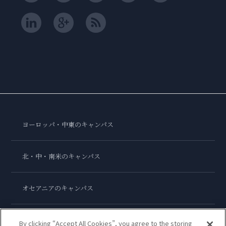
ヨーロッパ・中東のキャンパス
北・中・南米のキャンパス
オセアニアのキャンパス
アジアのキャンパス
By clicking “Accept All Cookies”, you agree to the storing