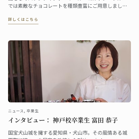
では素敵なチョコレートを種類豊富にご用意しまし
た。これから全国各地のデパート等催事場でチョコレ
詳しくはこちら
ートの販促イベントが行われ、東京校・神戸校のシェ
フ講師たちも登場します！
ニュース, 卒業生
インタビュー： 神戸校卒業生 富田 恭子
国宝犬山城を擁する愛知県・犬山市。その風情ある城