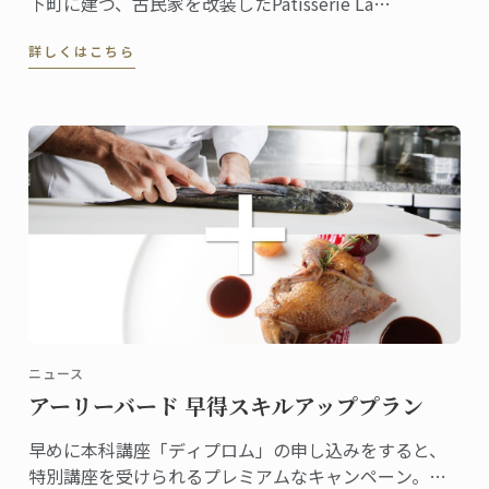
下町に建つ、古民家を改装したPâtisserie La
Mieux（パティスリー・ラ・ミゥ）は、週１日だけの
詳しくはこちら
営業にもかかわらず常連客に加えて県外からもファン
が訪れる評判のお店。
ニュース
アーリーバード 早得スキルアッププラン
早めに本科講座「ディプロム」の申し込みをすると、
特別講座を受けられるプレミアムなキャンペーン。早