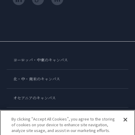
ヨーロッパ・中東のキャンパス
北・中・南米のキャンパス
オセアニアのキャンパス
アジアのキャンパス
By clicking “Accept All Cookies”, you agree to the storing
of cookies on your device to enhance site navigation,
analyze site usage, and assist in our marketing efforts.