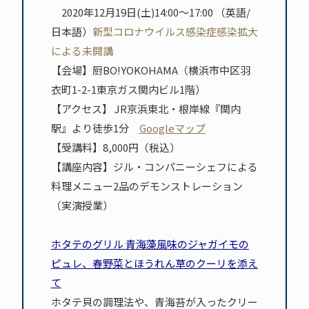
2020年12月19日(土)14:00～17:00 （英語/
日本語）
新型コロナウイルス感染症感染拡大
による未開講
【会場】厨BO!YOKOHAMA（横浜市中区羽
衣町1-2-1東京ガス関内ビル1階）
【アクセス】 JR京浜東北・根岸線『関内
駅』より徒歩1分
Googleマップ
【受講料】8,000円（税込）
【講座内容】ジル・コンパニーシェフによる
料理メニュー2品のデモンストレーション
（実演授業）
ホタテのグリル 青海藻風味のジャガイモの
ピュレ、春野菜とほうれん草のクーリを添え
て
ホタテ貝の調理法や、青海苔が入ったクリー