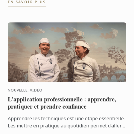
EN SAVOIR PLUS
savoir-faire de ...
NOUVELLE, VIDÉO
L’application professionnelle : apprendre,
pratiquer et prendre confiance
Apprendre les techniques est une étape essentielle.
Les mettre en pratique au quotidien permet d’aller
encore plus loin. Avec l’application professionnelle,