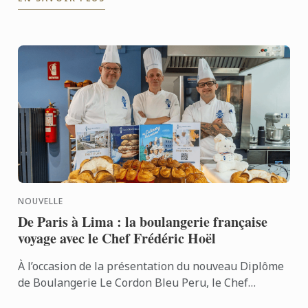
Après ...
NOUVELLE
De Paris à Lima : la boulangerie française
voyage avec le Chef Frédéric Hoël
À l’occasion de la présentation du nouveau Diplôme
de Boulangerie Le Cordon Bleu Peru, le Chef
Frédéric Hoël s’est rendu à Lima pour partager le