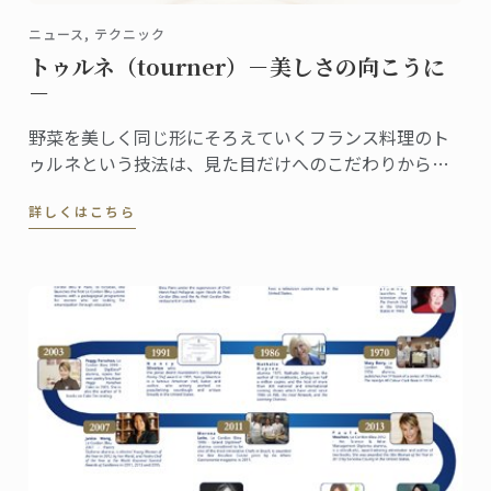
ニュース, テクニック
トゥルネ（tourner）－美しさの向こうに
－
野菜を美しく同じ形にそろえていくフランス料理のト
ゥルネという技法は、見た目だけへのこだわりから生
まれたものではありません。 マッシュルームのトゥル
詳しくはこちら
ネはこのような形に切り出されます。