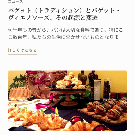
ニュース
バゲット（トラディション）とバゲット・
ヴィエノワーズ、その起源と変遷
何千年もの昔から、パンは大切な食料であり、特にこ
こ数百年、私たちの生活に欠かせないものとなりまし
た。フランス人は、毎年100億本のバゲットを消費する
詳しくはこちら
と言われています。