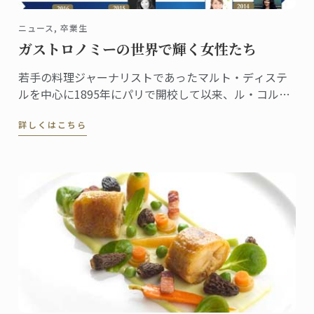
ニュース, 卒業生
ガストロノミーの世界で輝く女性たち
若手の料理ジャーナリストであったマルト・ディステ
ルを中心に1895年にパリで開校して以来、ル・コルド
ン・ブルーは「優秀を極めること」を理念に、伝統を
詳しくはこちら
継承しつつ料理の世界に革新を起こし次世代の育成に
貢献してきました。