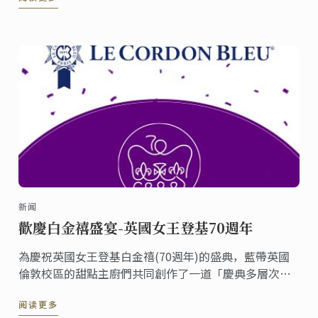
新闻
歡慶白金禧盛宴-英國女王登基70週年
為慶祝英國女王登基白金禧(70週年)的盛典，藍帶英國
倫敦校區的甜點主廚們共同創作了一道「慶典多層次蛋
糕」並在倫敦校區的咖啡廳上架。《香檳英式漿果白金
阅读更多
禧皇冠》這道甜點包含了香檳慕斯、糖漬紅漿果、檸檬