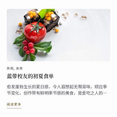
新闻, 食谱
蓝带校友的初夏食单
愈发蓬勃生长的夏日感，令人遐想起无限滋味，顺应季
节变化，创作带有鲜明季节感的美食，是爱吃之人的一
种仪式感。迫不及待激活夏日菜单，畅游蓝带人的美食
阅读更多
创意，为你的时令菜单带去风味活力！