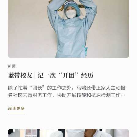
新闻
蓝带校友 | 记一次“开团”经历
除了忙着“团长”的工作之外，马啸还带上家人主动报
名社区志愿服务工作，协助开展核酸和抗原检测工作，
为小区里的住户递送生活物资等，她表示，“特殊时期
阅读更多
下，自己也会努力将每一份志愿工作做细致，做到实
处，真正地为大家的生活带去便利。”