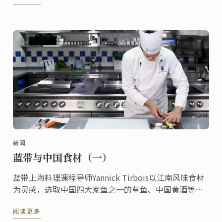
新闻
蓝带与中国食材（一）
蓝带上海料理课程导师Yannick Tirbois以江南风味食材
为灵感，选取中国四大家鱼之一的草鱼、中国黄酒等创
作了草鱼排配红酒酱汁，生姜烩白菜，一起听他讲述蓝
阅读更多
带与中国食材的创作故事。