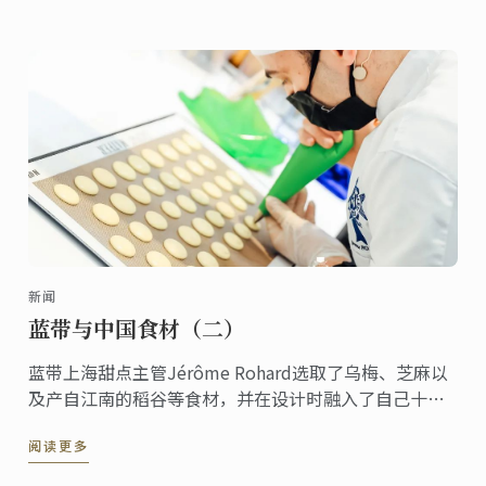
新闻
蓝带与中国食材（二）
蓝带上海甜点主管Jérôme Rohard选取了乌梅、芝麻以
及产自江南的稻谷等食材，并在设计时融入了自己十年
来对中国美食的体验感悟，创作了甜点乌梅米布丁配芝
阅读更多
麻果冻。