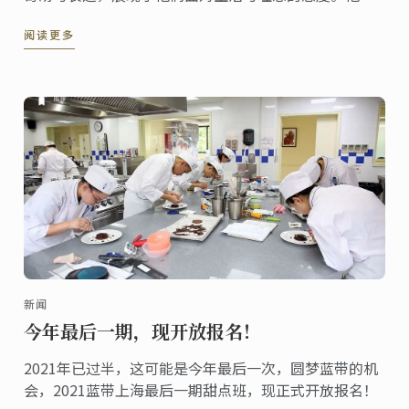
因相同的梦想汇聚一门，又因不同的品格而光彩纷呈，
阅读更多
蓝带校友是蓝带恒久的宝藏，更是蓝带的骄傲。欣赏校
友作品，近距离感受蓝带精神传承，领略蓝带人风采。
新闻
今年最后一期，现开放报名！
2021年已过半，这可能是今年最后一次，圆梦蓝带的机
会，2021蓝带上海最后一期甜点班，现正式开放报名！