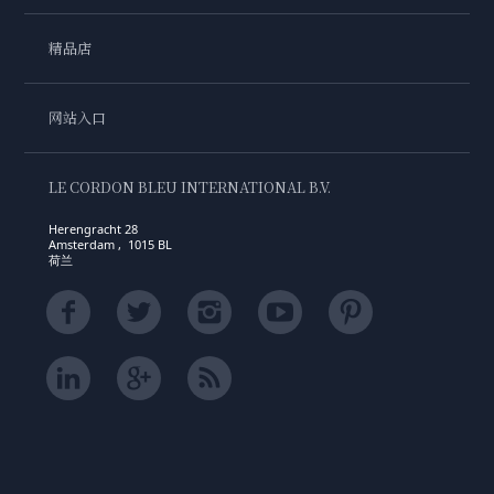
精品店
网站入口
LE CORDON BLEU INTERNATIONAL B.V.
Herengracht 28
Amsterdam , 1015 BL
荷兰