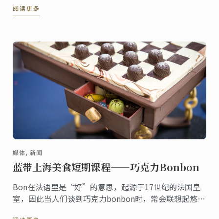
阅读更多
大文凭专业毕业校友joey（陈荟君）为蓝带学员们演示
了中西融合创意料理、甜点。
媒体, 新闻
蓝带上海美食短期课程——巧克力Bonbon
Bon在法语里是“好”的意思，起源于17世纪的法国皇
室，因此当人们谈到巧克力bonbon时，常会联想起悠闲
的法式生活，香槟、马卡龙、鹅肝或是甜美的巧克力。