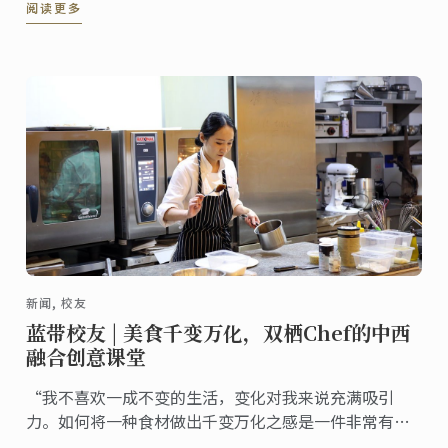
阅读更多
生成功开创并经营自己的餐厅、甜品店或食品企业。
新闻, 校友
蓝带校友 | 美食千变万化，双栖Chef的中西
融合创意课堂
“我不喜欢一成不变的生活，变化对我来说充满吸引
力。如何将一种食材做出千变万化之感是一件非常有挑
战的事情。”Chef joey说道。12月4日下午，蓝带上海