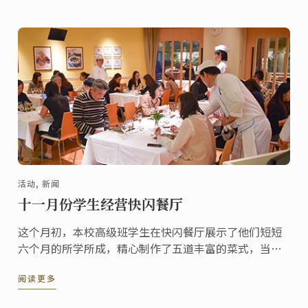
活动, 新闻
十一月份学生经营快闪餐厅
这个月初，本校高级班学生在快闪餐厅展示了他们短短
六个月的所学所成，精心制作了五道丰富的菜式，当中
包括鹅肝、封煎鲔鱼及羊料理，成功取悦一众晚宴宾
阅读更多
客。