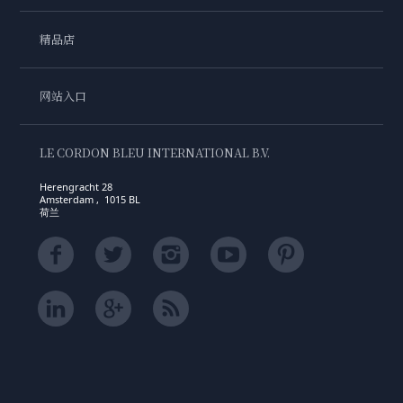
精品店
网站入口
LE CORDON BLEU INTERNATIONAL B.V.
Herengracht 28
Amsterdam , 1015 BL
荷兰