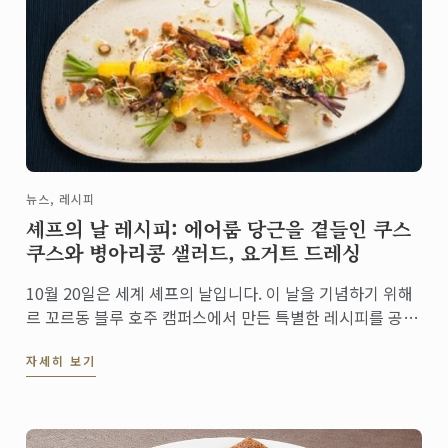
뉴스, 레시피
셰프의 날 레시피: 에어룸 당근을 곁들인 쿠스
쿠스와 병아리콩 샐러드, 요거트 드레싱
10월 20일은 세계 셰프의 날입니다. 이 날을 기념하기 위해
르 꼬르동 블루 호주 캠퍼스에서 만든 특별한 레시피를 공개
합니다. 이 환상적인 베지테리언 샐러드를 통해서 건강식을
자세히 보기
재발견함으로써 우리가 무궁무진한 요리의 세계에서 영양이
풍부하고 지속 가능한 요리를 선택해야 할 필요성에 ...