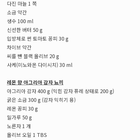
다진 마늘 1 쪽
소금 약간
생수 100 ml
신선한 버터 50 g
입방체로 썬 토마토 꽁피 30 g
차이브 약간
씨를 뺀 블랙 올리브 20 g
사케(미노와몬 다이시치) 30 ml
레몬 향 아그리아 감자 뇨끼
아그리아 감자 400 g (익힌 감자 퓨레 상태로 200 g)
굵은 소금 300 g (감자 익히기 용)
레몬 꽁피 30 g
밀가루 50 g
노른자 1 개
올리브 오일 1 TBS