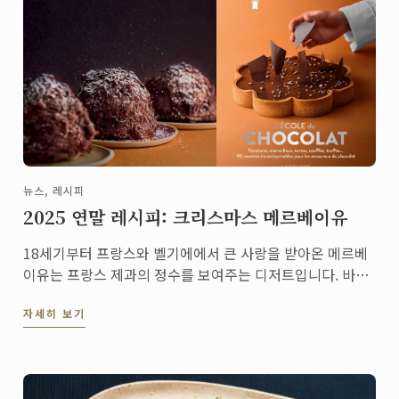
뉴스, 레시피
2025 연말 레시피: 크리스마스 메르베이유
18세기부터 프랑스와 벨기에에서 큰 사랑을 받아온 메르베
이유는 프랑스 제과의 정수를 보여주는 디저트입니다. 바삭
한 다쿠아즈 층과 입안에서 녹는 초콜릿 무스, 그리고 겉면
자세히 보기
을 장식한 다크 초콜릿 쉐이빙이 어우러져 가벼우면서도 깊
은 풍미를 선사합니다.