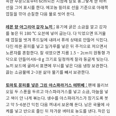
족한 부분으로부터 6cm되는 지점에 칼로 동그랗게 한 바퀴
선을 그어 표시를 한다. 에꼬놈 필러로 선을 기준으로 아래쪽
껍질을 깎아 손질한 다음 물로 씻어 둔다.
레몬 향 아그리아 감자 뇨끼 :
용기에 굵은 소금을 깔고 감자
를 놓은 뒤 180 °C 오븐에 넣어 굽는다. 다 익었으면 뜨거울
때 껍질을 벗겨 푸드밀에 내려서 퓨레 상태로 만들어 식힌다.
다진 레몬 꽁피를 넣고 밀가루를 넣은 뒤 주걱으로 저으면서
노른자를 혼합한다. 잘 섞였으면 지름 1.5 ~ 2cm의 원통형 가
닥으로 만들어서6~8 g 크기로 일정하게 잘라 둥글게 빚는다.
뇨끼 보드에 굴려서 표면에 무늬를 넣은 다음 냉장 보관한다.
끓는 소금물에 2~3분 삶아 물기를 빼서 보관한다.
토마토 꽁피를 넣은 그린 아스파라거스 에뛰베 :
팬에 올리브
오일 두 스푼을 두르고 아스파라거스를 넣고 소금, 마늘을 넣
고 색이 안 나게 볶는다. 생수를 아스파라거스가 잠기도록 붓
고 약 5~6분간 익힌 다음 꺼내서 보온해 둔다. 남은 국물에 사
케를 넣고 반으로 졸인 뒤 차가운 버터로 농도를 낸다. 작은 입