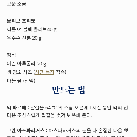
고운 소금
올리브 프리또
씨를 뺀 블랙 올리브40 g
옥수수 전분 20 g
장식
어린 아루굴라 20 g
생 염소 치즈 (
샤땡 농장
직송)
마늘 꽃 (선택)
만드는 법
외 파르페 :
달걀을 64 °C 의 스팀 오븐에 1시간 동안 익혀 낸
다음 조심스럽게 껍질을 벗겨 보온해 둔다.
그린 아스파라거스 :
아스파라거스의 눈을 따 손질한 다음 뾰