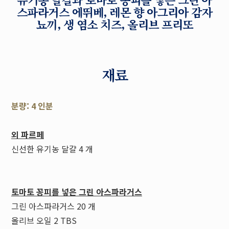
스파라거스 에뛰베, 레몬 향 아그리아 감자
뇨끼, 생 염소 치즈, 올리브 프리또
재료
분량: 4 인분
외 파르페
신선한 유기농 달걀 4 개
토마토 꽁피를 넣은 그린 아스파라거스
그린 아스파라거스 20 개
올리브 오일 2 TBS