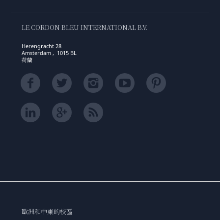
LE CORDON BLEU INTERNATIONAL B.V.
Herengracht 28
Amsterdam , 1015 BL
荷蘭
歐洲和中東的校區