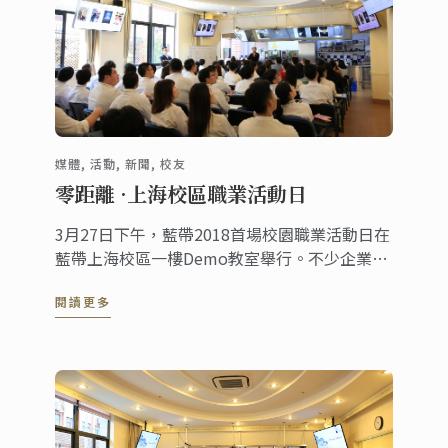
媒體, 活動, 新聞, 校友
零距離 ·上海校區職業活動日
3月27日下午，藍帶2018首場校園職業活動日在
藍帶上海校區一樓Demo教室舉行。不少企業向
優秀的藍帶學員投出了橄欖枝，學員們也積極向
閱讀更多
企業展示個人優勢，尋找心儀的職位。