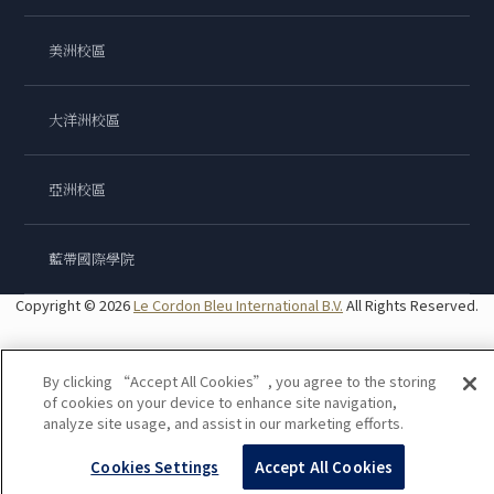
美洲校區
大洋洲校區
亞洲校區
藍帶國際學院
Copyright © 2026
Le Cordon Bleu International B.V.
All Rights Reserved.
By clicking “Accept All Cookies”, you agree to the storing
of cookies on your device to enhance site navigation,
analyze site usage, and assist in our marketing efforts.
Cookies Settings
Accept All Cookies