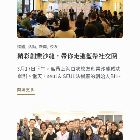
媒體, 活動, 新聞, 校友
精彩創業沙龍，帶你走進藍帶社交圈
3月17日下午，藍帶上海首次校友創業沙龍成功
舉辦。當天，seul & SEUL法餐廳的創始人Bill
Hu，Symmetry Design的室內設計師 Jessie
閱讀更多
Chen， InterContinental Hotels & Resorts的
培訓經理Zach ...