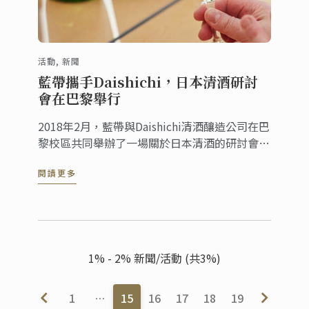
活動, 新聞
藍帶攜手Daishichi，日本清酒研討
會在巴黎舉行
2018年2月，藍帶與Daishichi清酒釀造公司在巴
黎校區共同舉辦了一場關於日本清酒的研討會，
主要圍繞餐酒搭配、清酒入菜等問題進行了研究
閱讀更多
與討論。作為各自領域的翹楚，此次研討會可謂
是一次創新與合作的里程碑。
1% - 2% 新聞/活動 (共3%)
1
…
15
16
17
18
19