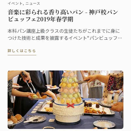
イベント, ニュース
音楽に彩られる香り高いパン - 神戸校パン
ビュッフェ2019年春学期
本科パン講座上級クラスの生徒たちがこれまでに身に
つけた技術と成果を披露するイベント“パンビュッフ
ェ”。クラスでテーマを決め、作ったピエスや一口サイ
詳しくはこちら
ズのパンをプレゼンテーションします。6月に神戸校で
行われたパンビュッフェの様子をご紹介します。指導
担当はフィリップ・キュルシェフです。