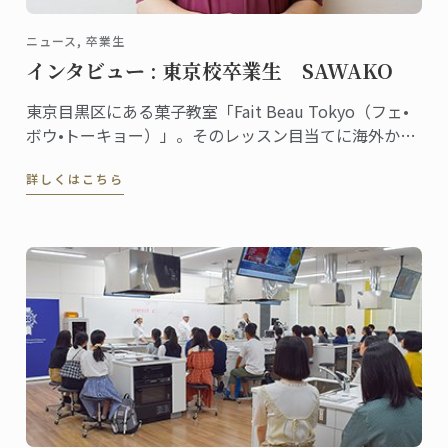
ニュース, 卒業生
インタビュー : 東京校卒業生 SAWAKO
東京目黒区にある菓子教室「Fait Beau Tokyo（フェ•
ボウ•トーキョー）」。そのレッスン目当てに海外から
来日する生徒が多数いるほど大人気の教室。主宰して
詳しくはこちら
いるSAWAKOさんは東京校で菓子ディプロムを取得し
ました。