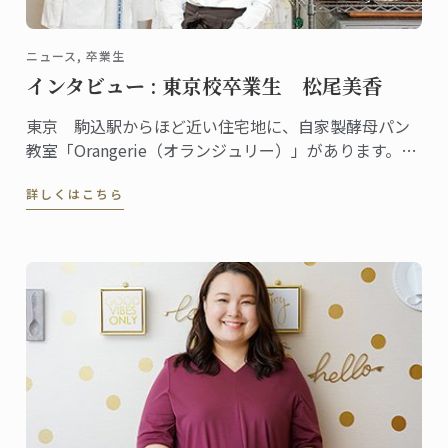
ニュース, 卒業生
インタビュー : 東京校卒業生 松尾美香
東京 駒込駅からほど近い住宅地に、自家製酵母パン
教室「Orangerie（オランジュリー）」があります。の
べ１万人以上の生徒が全国各地から通い、YouTubeに
詳しくはこちら
動画をアップしている人気の自家製パン教室を主宰し
ている松尾美香さんは、東京校でパンディプロムを取
得しました。