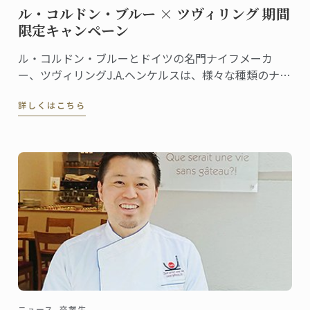
ル・コルドン・ブルー × ツヴィリング 期間
限定キャンペーン
ル・コルドン・ブルーとドイツの名門ナイフメーカ
ー、ツヴィリングJ.A.ヘンケルスは、様々な種類のナイ
フを共同開発しています。ラインナップも豊富なナイ
詳しくはこちら
フシリーズは、ツヴィリング各店舗やル・コルドン・
ブルーのオンラインショップ等で販売されています。
この夏、両社による期間限定キャンペーンを実施しま
す！
ニュース, 卒業生