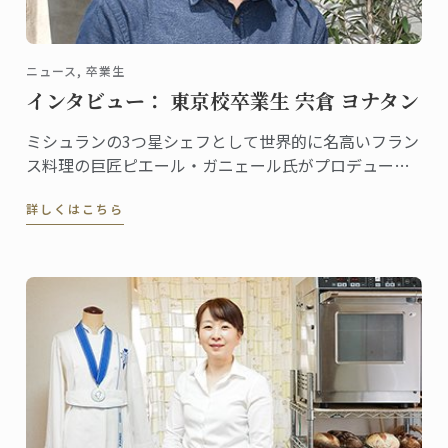
ニュース, 卒業生
インタビュー： 東京校卒業生 宍倉 ヨナタン
ミシュランの3つ星シェフとして世界的に名高いフラン
ス料理の巨匠ピエール・ガニェール氏がプロデュース
するレストラン「ピエール・ガニェール」。ANAイン
詳しくはこちら
ターコンチネンタルホテル東京にある同レストランに
勤務する宍倉ヨナタンさんは、東京校で料理ディプロ
ムを取得した、将来有望な若手シェフです。