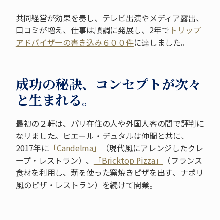
共同経営が効果を奏し、テレビ出演やメディア露出、
口コミが増え、仕事は順調に発展し、2年で
トリップ
アドバイザーの書き込み６００件
に達しました。
成功の秘訣、コンセプトが次々
と生まれる。
最初の２軒は、パリ在住の人や外国人客の間で評判に
なリました。ピエール・デュタルは仲間と共に、
2017年に
「Candelma」
（現代風にアレンジしたクレ
ープ・レストラン）、
「Bricktop Pizza」
（フランス
食材を利用し、薪を使った窯焼きピザを出す、ナポリ
風のピザ・レストラン）を続けて開業。