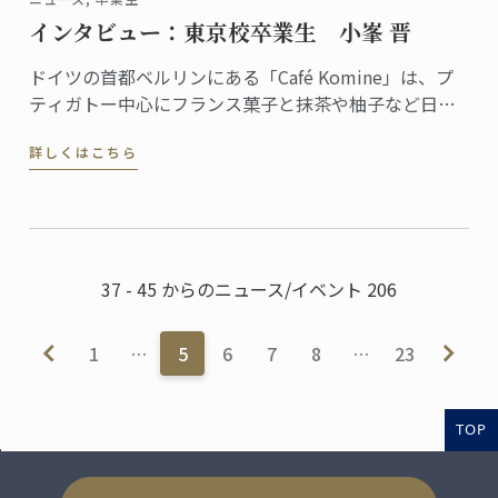
インタビュー：東京校卒業生 小峯 晋
ドイツの首都ベルリンにある「Café Komine」は、プ
ティガトー中心にフランス菓子と抹茶や柚子など日本
のテイストを組み合わせたオリジナリティある品揃え
詳しくはこちら
で評判のカフェ。オーナーパティシエの小峯晋さん
は、2009年に東京校で菓子ディプロムを修めた卒業生
です。
37 - 45 からのニュース/イベント 206
1
…
5
6
7
8
…
23
TOP