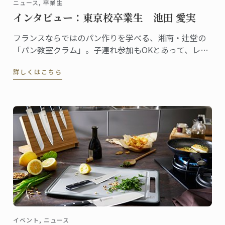
ニュース, 卒業生
インタビュー：東京校卒業生 池田 愛実
フランスならではのパン作りを学べる、湘南・辻堂の
「パン教室クラム」。子連れ参加もOKとあって、レッ
スンはとてもアットホームな雰囲気です。自らも子育
詳しくはこちら
てをしながら、自宅でこの教室を主宰しているのが池
田愛実さん。東京校でパンディプロムを取得しまし
た。
イベント, ニュース