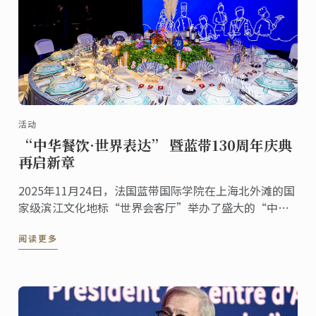
活动
“中华餐饮·世界表达” 暨蓝带130周年庆典
再启新章
2025年11月24日，法国蓝带国际学院在上海北外滩的国
家级滨江文化地标“世界会客厅”举办了盛大的“中华
餐饮·世界表达”暨蓝带130周年庆典活动。来自多个国
阅读更多
家的驻沪总领事、国际友人，以及来自艺术、文化等各
界的嘉宾齐聚一堂，共同见证这一具有历史意义的文化
交流盛事。