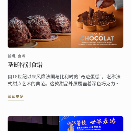
新闻, 食谱
圣诞特别食谱
自18世纪以来风靡法国与比利时的"奇迹蛋糕"，堪称法
式甜点艺术的典范。这款甜品外层覆盖着深色巧克力刨
花，轻盈中透着奢华，内里是松脆的达克瓦兹饼与巧克
阅读更多
力慕斯的精妙结合。