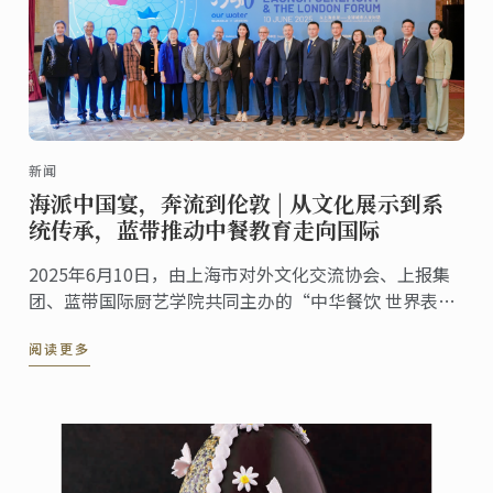
新闻
海派中国宴，奔流到伦敦 | 从文化展示到系
统传承，蓝带推动中餐教育走向国际
2025年6月10日，由上海市对外文化交流协会、上报集
团、蓝带国际厨艺学院共同主办的“中华餐饮 世界表达
——海派美食走进伦敦系列活动”第五站——伦敦站，于
阅读更多
蓝带伦敦概念餐厅The CORD by Le Cordon ...