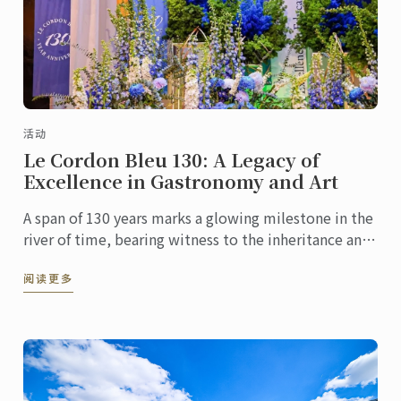
活动
Le Cordon Bleu 130: A Legacy of
Excellence in Gastronomy and Art
A span of 130 years marks a glowing milestone in the
river of time, bearing witness to the inheritance and
innovation of culinary culture. At this pivotal ...
阅读更多