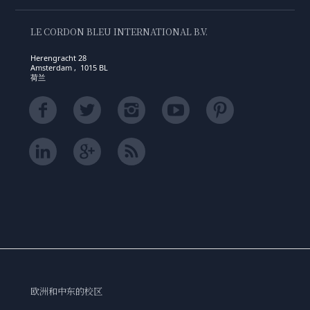
LE CORDON BLEU INTERNATIONAL B.V.
Herengracht 28
Amsterdam , 1015 BL
荷兰
欧洲和中东的校区