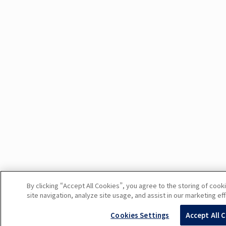
By clicking “Accept All Cookies”, you agree to the storing of coo
site navigation, analyze site usage, and assist in our marketing eff
Cookies Settings
Accept All 