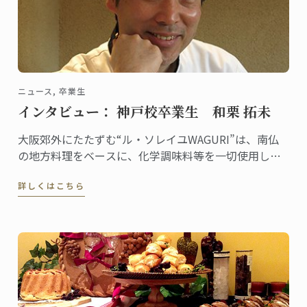
ニュース, 卒業生
インタビュー： 神戸校卒業生 和栗 拓未
大阪郊外にたたずむ“ル・ソレイユWAGURI”は、南仏
の地方料理をベースに、化学調味料等を一切使用しな
い、身体と心にやさしい料理と空間を提供するフレン
詳しくはこちら
チレストラン。