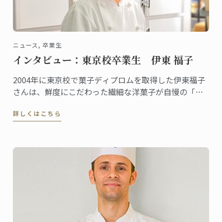
ニュース, 卒業生
インタビュー：東京校卒業生 伊東 福子
2004年に東京校で菓子ディプロムを取得した伊東福子
さんは、鮮度にこだわった繊細な洋菓子が自慢の「ポ
ッシュ・ドゥ・レーヴ芦屋」オーナーパティシエー
詳しくはこちら
ル。