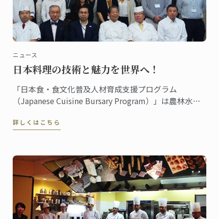
ニュース
日本料理の技術と魅力を世界へ！
「日本食・食文化普及人材育成支援プログラム
（Japanese Cuisine Bursary Program）」は農林水産
省が日本食・食文化普及人材育成支援協議会に委託し
詳しくはこちら
た補助事業で...