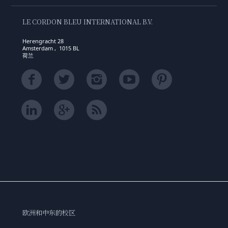
LE CORDON BLEU INTERNATIONAL B.V.
Herengracht 28
Amsterdam , 1015 BL
荷兰
欧洲和中东的校区