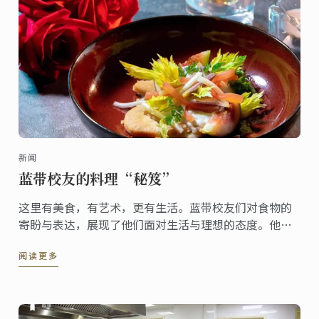
新闻
蓝带校友的料理“秘笈”
这里有美食，有艺术，更有生活。蓝带校友们对食物的
寄盼与表达，展现了他们面对生活与理想的态度。他们
因相同的梦想汇聚一门，又因不同的品格而光彩纷呈，
阅读更多
蓝带校友是蓝带恒久的宝藏，更是蓝带的骄傲。欣赏校
友作品，近距离感受蓝带精神传承，领略蓝带人风采。