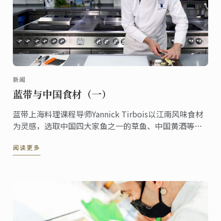
新闻
蓝带与中国食材（一）
蓝带上海料理课程导师Yannick Tirbois以江南风味食材
为灵感，选取中国四大家鱼之一的草鱼、中国黄酒等创
作了草鱼排配红酒酱汁，生姜烩白菜，一起听他讲述蓝
阅读更多
带与中国食材的创作故事。