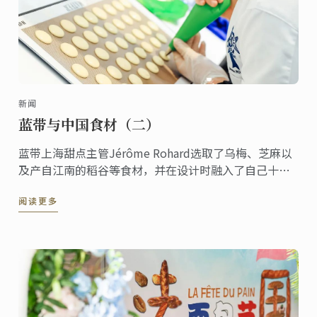
新闻
蓝带与中国食材（二）
蓝带上海甜点主管Jérôme Rohard选取了乌梅、芝麻以
及产自江南的稻谷等食材，并在设计时融入了自己十年
来对中国美食的体验感悟，创作了甜点乌梅米布丁配芝
阅读更多
麻果冻。