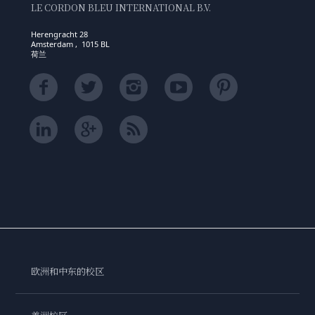
LE CORDON BLEU INTERNATIONAL B.V.
Herengracht 28
Amsterdam , 1015 BL
荷兰
欧洲和中东的校区