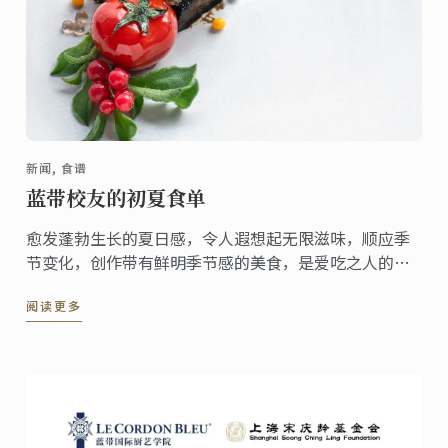
新闻, 食谱
蓝带校友的初夏食单
愈发蓬勃生长的夏日感，令人遐想起无限滋味，顺应季
节变化，创作带有鲜明季节感的美食，是爱吃之人的一
种仪式感。迫不及待激活夏日菜单，畅游蓝带人的美食
阅读更多
创意，为你的时令菜单带去风味活力！