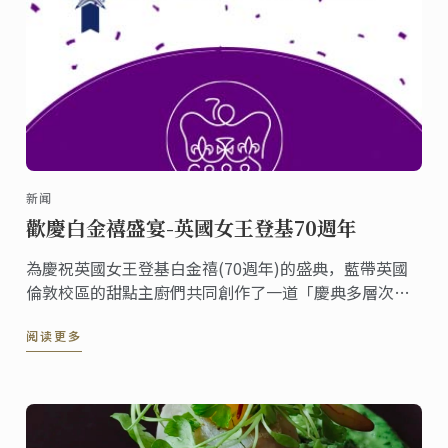
新闻
歡慶白金禧盛宴-英國女王登基70週年
為慶祝英國女王登基白金禧(70週年)的盛典，藍帶英國
倫敦校區的甜點主廚們共同創作了一道「慶典多層次蛋
糕」並在倫敦校區的咖啡廳上架。《香檳英式漿果白金
阅读更多
禧皇冠》這道甜點包含了香檳慕斯、糖漬紅漿果、檸檬
費南雪蛋糕體與香草沙布列餅，整個六月您都有機會可
以在倫敦品嚐到這份甜點，一同分享喜悅。