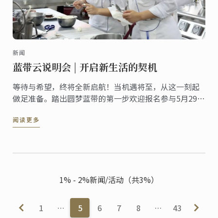
新闻
蓝带云说明会 | 开启新生活的契机
等待与希望，终将全新启航！当机遇将至，从这一刻起
做足准备。踏出圆梦蓝带的第一步欢迎报名参与5月29日
（周日）蓝带线上说明会，燃情六月，圆梦揭幕！
阅读更多
1% - 2%新闻/活动（共3%）
1
…
5
6
7
8
…
43