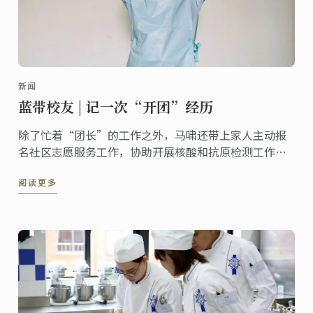
新闻
蓝带校友 | 记一次“开团”经历
除了忙着“团长”的工作之外，马啸还带上家人主动报
名社区志愿服务工作，协助开展核酸和抗原检测工作，
为小区里的住户递送生活物资等，她表示，“特殊时期
阅读更多
下，自己也会努力将每一份志愿工作做细致，做到实
处，真正地为大家的生活带去便利。”