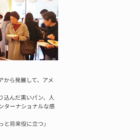
アから発展して、アメ
り込んだ黒いパン、人
ンターナショナルな感
っと将来役に立つ」